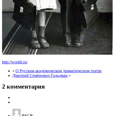
http://worldi.ru/
«
О Русском академическом драматическом театре
Дмитрий Семёнович Гольдман
»
2 комментария
ВАСЯ
: