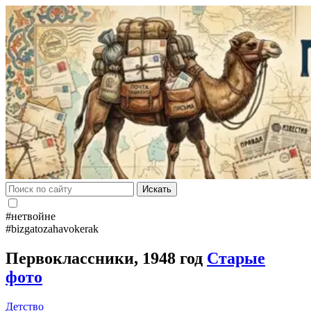
Искать
#нетвойне
#bizgatozahavokerak
Первоклассники, 1948 год
Старые
фото
Детство