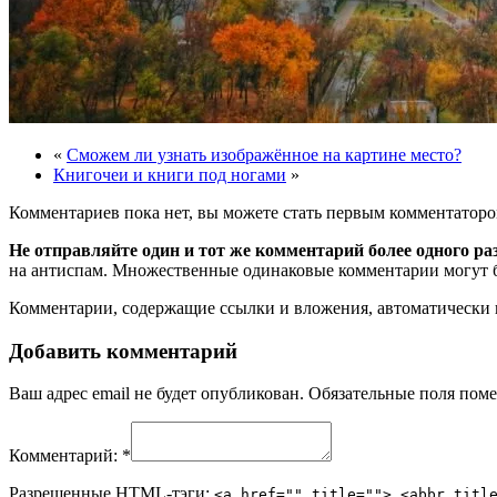
«
Сможем ли узнать изображённое на картине место?
Книгочеи и книги под ногами
»
Комментариев пока нет, вы можете стать первым комментаторо
Не отправляйте один и тот же комментарий более одного ра
на антиспам. Множественные одинаковые комментарии могут бы
Комментарии, содержащие ссылки и вложения, автоматическ
Добавить комментарий
Ваш адрес email не будет опубликован.
Обязательные поля пом
Комментарий:
*
Разрешенные HTML-тэги:
<a href="" title=""> <abbr titl