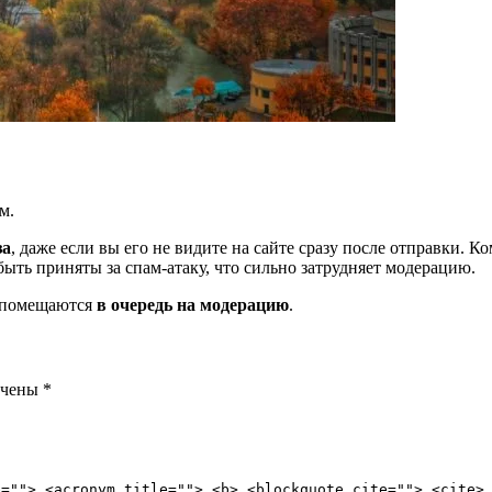
м.
за
, даже если вы его не видите на сайте сразу после отправки. 
ть приняты за спам-атаку, что сильно затрудняет модерацию.
и помещаются
в очередь на модерацию
.
ечены
*
e=""> <acronym title=""> <b> <blockquote cite=""> <cite>