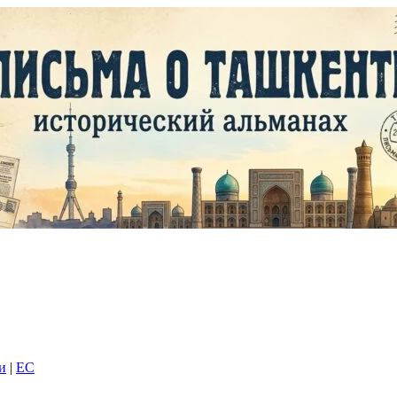
и
|
EC