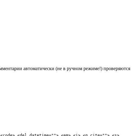
Комментарии автоматически (не в ручном режиме!) проверяются
 <code> <del datetime=""> <em> <i> <q cite=""> <s>