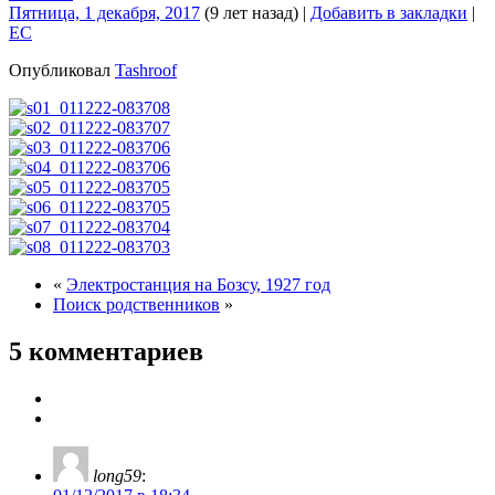
Пятница, 1 декабря, 2017
(9 лет назад)
|
Добавить в закладки
|
EC
Опубликовал
Tashroof
«
Электростанция на Бозсу, 1927 год
Поиск родственников
»
5 комментариев
long59
: