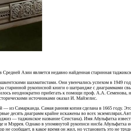
Средней Азии является недавно найденная старинная таджикск
шкентскими шахматистами. Они увенчались успехом в 1949 году
ра старинной рукописной книги о шатрандже с диаграммами св
илось неоднократно прибегать к помощи проф. А.А. Семенова, н
сторическими источниками оказал И. Майзелис.
й — из Самарканда. Самая ранняя копия сделана в 1665 году. Э
первые десять диаграмм крайне искажены во всех экземплярах.А
иджиз — таджикское название Сеистана). Имя Абульфатха известн
де и Мэррея. Однако в упомянутой рукописи нисба Абульфатха и
не сообщает, в какое время он жил, но установить это не труд