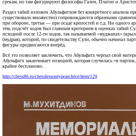
грекам, но там фигурируют философы Гален, Платон и Аристоте
Раздел табий изложен Абульфатхом без конкретного анализа пр
существовало множество) сопровождаются образными сравнени
при обороне, третьи — при осаде крепостей и т.д. Ни одного а
тем, подсчёт ходов был главным критерием в оценках табий С
исходной после 12-ти ходов, так называемой «муджанах» (крыл
(мудрая), которой, по свидетельству Сули, обычно начинал пар
фигуры продвигаются вперёд.
Всё это позволяет заключить, что Абульфатх черпал свой матер
Абульфатх заканчивает позицией, которая случилась «в партии,
крайне беспланово.
http://chess86.ru/chesslessontypearchive/item/129