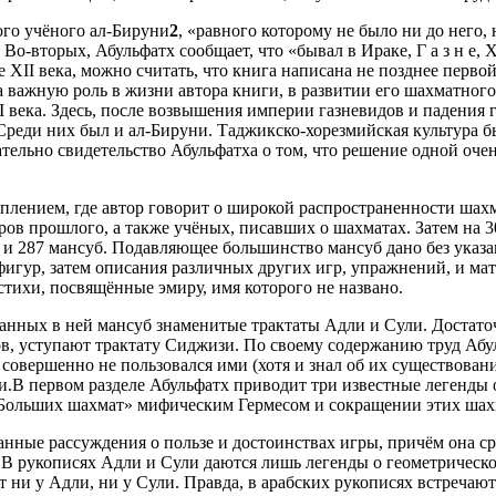
ого учёного ал-Бируни
2
, «равного которому не было ни до него, 
. Во-вторых, Абульфатх сообщает, что «бывал в Ираке, Г а з н е
XII века, можно считать, что книга написана не позднее перво
 важную роль в жизни автора книги, в развитии его шахматного 
века. Здесь, после возвышения империи газневидов и падения 
реди них был и ал-Бируни. Таджикско-хорезмийская культура бы
тельно свидетельство Абульфатха о том, что решение одной очен
плением, где автор говорит о широкой распространенности шахма
ров прошлого, а также учёных, писавших о шахматах. Затем на 3
 и 287 мансуб. Подавляющее большинство мансуб дано без указан
игур, затем описания различных других игр, упражнений, и мат
ихи, посвящённые эмиру, имя которого не названо.
анных в ней мансуб знаменитые трактаты Адли и Сули. Достаточ
, уступают трактату Сиджизи. По своему содержанию труд Абуль
совершенно не пользовался ими (хотя и знал об их существовани
и.В первом разделе Абульфатх приводит три известные легенды о
«Больших шахмат» мифическим Гермесом и сокращении этих шах
нные рассуждения о пользе и достоинствах игры, причём она ср
 В рукописях Адли и Сули даются лишь легенды о геометрическо
 ни у Адли, ни у Сули. Правда, в арабских рукописях встреча