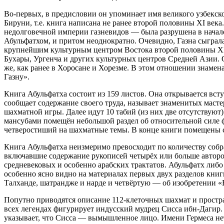
Во-первых, в предисловии он упоминает имя великого узбекск
Бируни, т.е. книга написана не ранее второй половины XI века
недолговечной империи газневидов — была разрушена в начале 
Абульфатхом, и притом неоднократно. Очевидно, Газна сыграла
крупнейшим культурным центром Востока второй половины XI 
Бухары, Ургенча и других культурных центров Средней Азии. С
же, как ранее в Хоросане и Хорезме. В этом отношении знамена
Газну».
Книга Абульфатха состоит из 159 листов. Она открывается всту
сообщает содержание своего труда, называет знаменитых масте
шахматной игры. Далее идут 10 табий (из них две отсутствуют)
мансубами помещён небольшой раздел об относительной силе ф
четверостиший на шахматные темы. В конце книги помещены ст
Книга Абульфатха неизмеримо превосходит по количеству собр
включавшие содержание рукописей четырёх или больше авторов
средневековых и особенно арабских трактатов. Абульфатх либо 
особенно ясно видно на материалах первых двух разделов книг
Талханде, шатрандже и нарде и четвёртую — об изобретении 
Попутно приводятся описание 112-клеточных шахмат и простра
всех легендах фигурирует индусский мудрец Сисса ибн-Дагир.
указывает, что Сисса — вымышленное лицо. Имени Гермеса нет