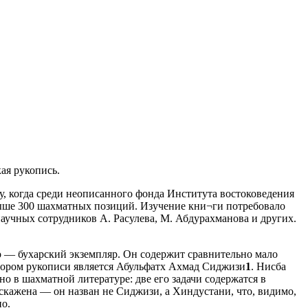
ая рукопись.
, когда среди неописанного фонда Института востоковедения
ыше 300 шахматных позиций. Изучение кни¬ги потребовало
аучных сотрудников А. Расулева, М. Абдурахманова и других.
то — бухарский экземпляр. Он содержит сравнительно мало
втором рукописи является Абульфатх Ахмад Сиджизи
1
. Нисба
о в шахматной литературе: две его задачи содержатся в
скажена — он назван не Сиджизи, а Хиндустани, что, видимо,
но.