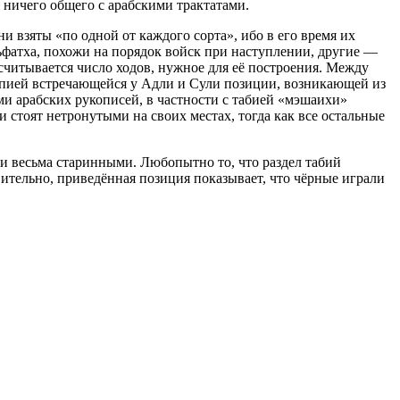
 ничего общего с арабскими трактатами.
и взяты «по одной от каждого сорта», ибо в его время их
фатха, похожи на порядок войск при наступлении, другие —
дсчитывается число ходов, нужное для её построения. Между
копией встречающейся у Адли и Сули позиции, возникающей из
ми арабских рукописей, в частности с табией «мэшаихи»
и стоят нетронутыми на своих местах, тогда как все остальные
ыли весьма старинными. Любопытно то, что раздел табий
вительно, приведённая позиция показывает, что чёрные играли