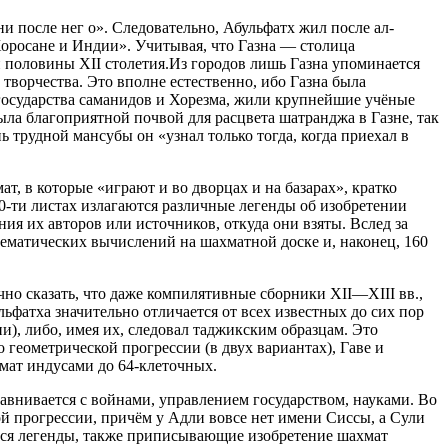
ни после нег о». Следовательно, Абульфатх жил после ал-
, Хоросане и Индии». Учитывая, что Газна — столица
й половины XII столетия.Из городов лишь Газна упоминается
творчества. Это вполне естественно, ибо Газна была
государства саманидов и Хорезма, жили крупнейшие учёные
ла благоприятной почвой для расцвета шатранджа в Газне, так
ь трудной мансубы он «узнал только тогда, когда приехал в
т, в которые «играют и во дворцах и на базарах», кратко
0-ти листах излагаются различные легенды об изобретении
ия их авторов или источников, откуда они взяты. Вслед за
ематических вычислений на шахматной доске и, наконец, 160
но сказать, что даже компилятивные сборники XII—XIII вв.,
фатха значительно отличается от всех известных до сих пор
и), либо, имея их, следовал таджикским образцам. Это
 геометрической прогрессии (в двух вариантах), Гаве и
мат индусами до 64-клеточных.
авнивается с войнами, управлением государством, науками. Во
й прогрессии, причём у Адли вовсе нет имени Сиссы, а Сули
ются легенды, также приписывающие изобретение шахмат