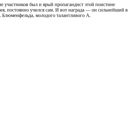
сле участников был и ярый пропагандист этой поистине
я, постоянно учился сам. И вот награда — он сильнейший в
. Блюменфельда, молодого талантливого А.