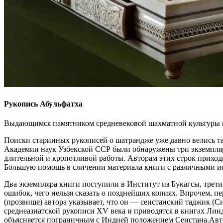
Рукопись Абульфатха
Выдающимся памятником средневековой шахматной культуры в 
Поиски старинных рукописей о шатрандже уже давно велись та
Академии наук Узбекской ССР были обнаружены три экземпля
длительной и кропотливой работы. Авторам этих строк приход
Большую помощь в сличении материала книги с различными и
Два экземпляра книги поступили в Институт из Букагсы, трети
ошибок, чего нельзя сказать о позднейших копиях. Впрочем, 
(прозвище) автора указывает, что он — сеистанский таджик (С
среднеазиатской рукописи XV века и приводятся в книгах Лин
объясняется пограничным с Индией положением Сеистана.Автор 