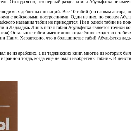
ль. Отсюда ясно, что первый раздел книги Абульфатха не имеет
иводимых дебютных позиций. Все 10 табий (по словам автора, он
ями с войсковыми построениями. Одни из них, по словам Абуль
рабского названия табии не приводится. Ни в одной табии не по
ули и Ладладжа. Лишь пятая табия Абульфатха является точной 
атая).Остальные табии имеют лишь отдалённое сходство с табия
тии Наим. Характерно, что в большинстве табий Абульфатха ладь
иал не из арабских, а из таджикских книг, многие из которых б
 игранной тогда, когда ещё не были изобретены табии». И дейст