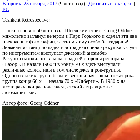
Вторник, 28 ноября, 2017
(9 лет назад)
|
Добавить в закладки
|
EC
Tashkent Retrospective:
Ташкент ровно 50 лет назад. Шведский турист Georg Oddner
мимолетно заглянул вечером в Парк Горького и сделал эти две
прекрасные фотографии, за что мы ему особо благодарны!
Знаменитая танцплощадка и эстрадная сцена «ракушка». Судя
по инструментам выступает джазовый ансамбль.
Ракушка находилась в парке с задней стороны ресторана
«Бахор». В начале 1960 и в конце 70-х здесь выступали
различные коллективы в том числе джаз и рок-группы.
Одной из таких групп, была известнейшая Ташкентская рок-
группа конца 60-х — начала 70-х «Киберги». В 1980-х на
месте ракушки располагался детский аттракцион с
автомашинами.
Автор фото: Georg Oddner