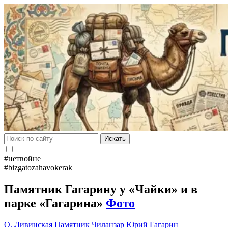
Искать
#нетвойне
#bizgatozahavokerak
Памятник Гагарину у «Чайки» и в
парке «Гагарина»
Фото
О. Ливинская
Памятник
Чиланзар
Юрий Гагарин