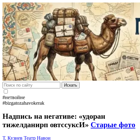
Искать
#нетвойне
#bizgatozahavokerak
Надпись на негативе: «удоран
тижелданирп овтссуксИ»
Старые фото
Т. Кузиев
Театр Навои