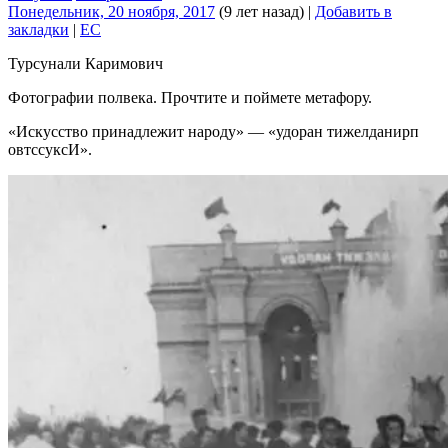
Понедельник, 20 ноября, 2017
(9 лет назад)
|
Добавить в
закладки
|
EC
Турсунали Каримович
Фотографии полвека. Прочтите и поймете метафору.
«Искусство принадлежит народу» — «удоран тижелданирп
овтссуксИ».