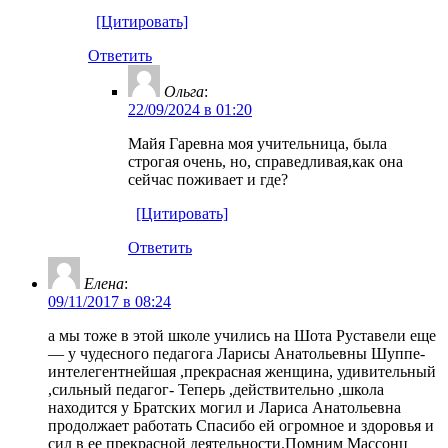
[Цитировать]
Ответить
Ольга
:
22/09/2024 в 01:20
Майя Гаревна моя учительница, была
строгая очень, но, справедливая,как она
сейчас поживает и где?
[Цитировать]
Ответить
Елена
:
09/11/2017 в 08:24
а мы тоже в этой школе учились на Шота Руставели еще
— у чудесного педагога Ларисы Анатольевны Шуппе-
интелегентнейшая ,прекрасная женщина, удивительный
,сильный педагог- Теперь ,действительно ,школа
находится у Братских могил и Лариса Анатольевна
продолжает работать Спасибо ей огромное и здоровья и
сил в ее прекрасной деятельности.Помним Массонц