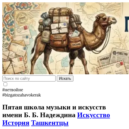
Искать
#нетвойне
#bizgatozahavokerak
Пятая школа музыки и искусств
имени Б. Б. Надеждина
Искусство
История
Ташкентцы