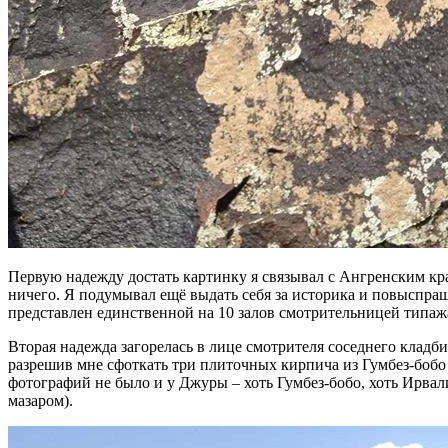
Первую надежду достать картинку я связывал с Ангренским кра
ничего. Я подумывал ещё выдать себя за историка и повыспраш
представлен единственной на 10 залов смотрительницей типажа 
Вторая надежда загорелась в лице смотрителя соседнего кладб
разрешив мне сфоткать три плиточных кирпича из Гумбез-бобо
фотографий не было и у Джуры – хоть Гумбез-бобо, хоть Ирвал
мазаром).