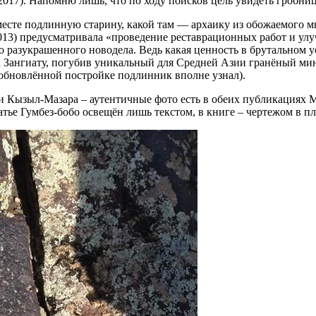
2017). Напомню лишь, что по ходу поисков цель увидеть гробниц
месте подлинную старину, какой там — архаику из обожаемого м
013) предусматривала «проведение реставрационных работ и улу
о разукрашенного новодела. Ведь какая ценность в брутальном у
а Зангиату, погубив уникальный для Средней Азии гранёный мин
в обновлённой постройке подлинник вполне узнал).
ти Кызыл-Мазара – аутентичные фото есть в обеих публикациях 
атье Гумбез-бобо освещён лишь текстом, в книге – чертежом в пла