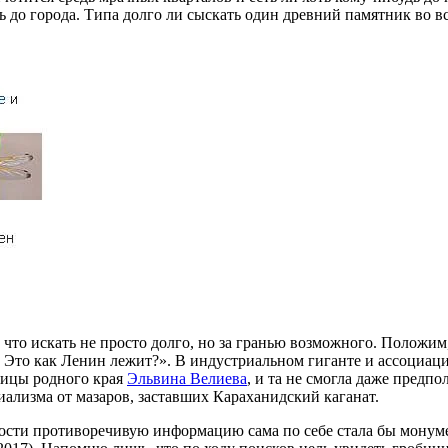
ь до города. Типа долго ли сыскать один древний памятник во в
, что искать не просто долго, но за гранью возможного. Положи
й? Это как Ленин лежит?». В индустриальном гиганте и ассоциаци
ницы родного края
Эльвина Велиева
, и та не смогла даже предп
иализма от мазаров, заставших Караханидский каганат.
ности противоречивую информацию сама по себе стала бы монуме