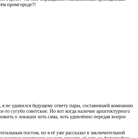
сём промгороде?!
м, я не удивился будущему ответу пары, составившей компанию
и-то сугубо советские. Но вот когда наличие архитектурного
оложить о локации хоть сама, хоть удивлённо передав вопрос
нтальным постом, но я её уже рассказал в заключительной