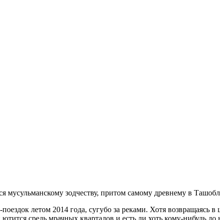
ся мусульманскому зодчеству, притом самому древнему в Ташоблас
-поездок летом 2014 года, сугубо за реками. Хотя возвращаясь 
он ютится средь мрачных кварталов и есть ли хоть кому-нибудь д