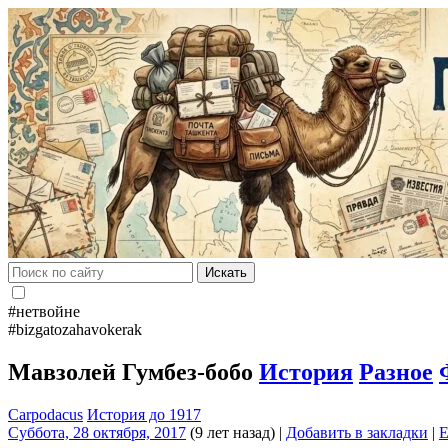
Искать
#нетвойне
#bizgatozahavokerak
Мавзолей Гумбез-бобо
История
Разное
Carpodacus
История до 1917
Суббота, 28 октября, 2017
(9 лет назад)
|
Добавить в закладки
|