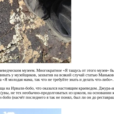
еведческим музеем. Многократное «Я тащусь от этого музея» бы
ивать у музейщиков, захватив на всякий случай статью Маньков
«Я молодая мама, так что не требуйте знать и делать что-либо».
ища на Ирвали-бобо, что оказался настоящим краеведом. Джура-а
 (увы, не тех необычно-продолговатых из цоколя, на основании
и-бобо (насчёт последнего я так не понял, был ли он до рестав