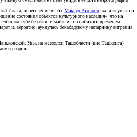
у вживую сместилась на цель увидеть её хоть на фотографии.
ной Илака, пересечение в фб с
Максуд Аскаров
вылило ушат на
чшение состояния объектов культурного наследия», что на
сечённом кубе без окон и майолик из побитого временем
арет и, вероятно, аукнулась бекабадскому напарнику ангренца
Маньковской. Увы, на мавзолеи Ташобласти (вне Ташкента)
не и разрезе.