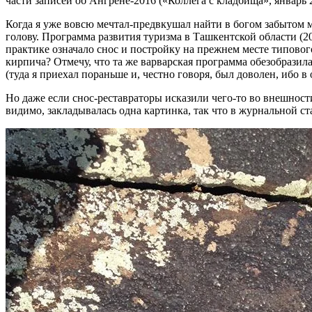
части записей об Ангрене-2016 («Коллега с кладбища», январь 
Когда я уже вовсю мечтал-предвкушал найти в богом забытом 
голову. Программа развития туризма в Ташкентской области (2
практике означало снос и постройку на прежнем месте типовог
кирпича? Отмечу, что та же варварская программа обезобразил
(туда я приехал пораньше и, честно говоря, был доволен, ибо 
Но даже если снос-реставраторы исказили чего-то во внешнос
видимо, закладывалась одна картинка, так что в журнальной ст