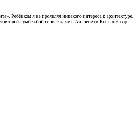
а». Ребёнком я не проявлял никакого интереса к архитектуре,
мавзолей Гумбез-бобо вовсе даже в Ангрене (и Кызыл-мазар