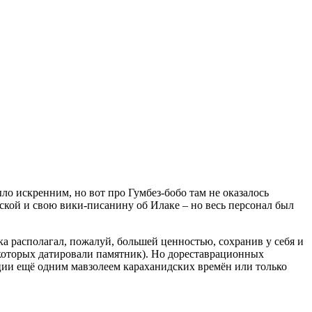
ло искренним, но вот про Гумбез-бобо там не оказалось
ской и свою вики-писанину об Илаке – но весь персонал был
ка располагал, пожалуй, большей ценностью, сохранив у себя и
 которых датировали памятник). Но дореставрационных
рации ещё одним мавзолеем караханидских времён или только