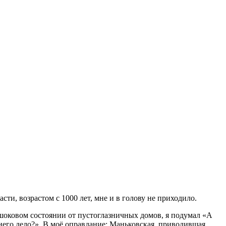
ти, возрастом с 1000 лет, мне и в голову не приходило.
в шоковом состоянии от пустоглазничных домов, я подумал «А
о него дело?». В моё оправдание: Маньковская, приводившая