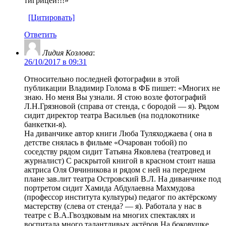
тигрицей!!!»
[Цитировать]
Ответить
Лидия Козлова
:
26/10/2017 в 09:31
Относительно последней фотографии в этой
публикации Владимир Голома в ФБ пишет: «Многих не
знаю. Но меня Вы узнали. Я стою возле фотографий
Л.Н.Грязновой (справа от стенда, с бородой — я). Рядом
сидит директор театра Васильев (на подлокотнике
банкетки-я).
На диванчике автор книги Люба Туляходжаева ( она в
детстве снялась в фильме «Очарован тобой) по
соседству рядом сидит Татьяна Яковлева (театровед и
журналист) С раскрытой книгой в красном стоит наша
актриса Оля Овчиникова и рядом с ней на переднем
плане зав.лит театра Островский В.Л. На диванчике под
портретом сидит Хамида Абдулаевна Махмудова
(профессор института культуры) педагог по актёрскому
мастерству (слева от стенда? — я). Работала у нас в
театре с В.А.Гвоздковым на многих спектаклях и
воспитала много талантливых актёров.На боковушке