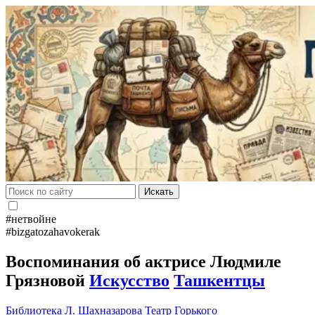
Искать
#нетвойне
#bizgatozahavokerak
Воспоминания об актрисе Людмиле
Грязновой
Искусство
Ташкентцы
Библиотека
Л. Шахназарова
Театр Горького