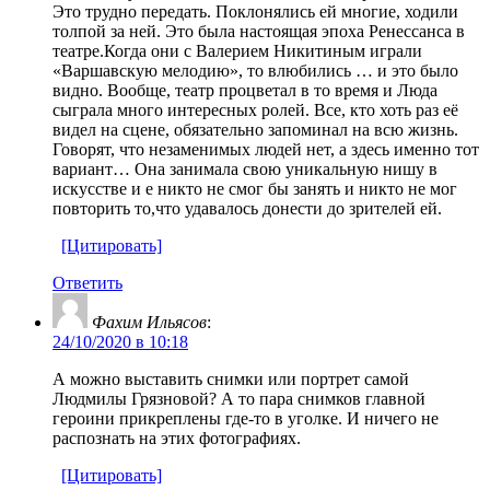
Это трудно передать. Поклонялись ей многие, ходили
толпой за ней. Это была настоящая эпоха Ренессанса в
театре.Когда они с Валерием Никитиным играли
«Варшавскую мелодию», то влюбились … и это было
видно. Вообще, театр процветал в то время и Люда
сыграла много интересных ролей. Все, кто хоть раз её
видел на сцене, обязательно запоминал на всю жизнь.
Говорят, что незаменимых людей нет, а здесь именно тот
вариант… Она занимала свою уникальную нишу в
искусстве и е никто не смог бы занять и никто не мог
повторить то,что удавалось донести до зрителей ей.
[Цитировать]
Ответить
Фахим Ильясов
:
24/10/2020 в 10:18
А можно выставить снимки или портрет самой
Людмилы Грязновой? А то пара снимков главной
героини прикреплены где-то в уголке. И ничего не
распознать на этих фотографиях.
[Цитировать]