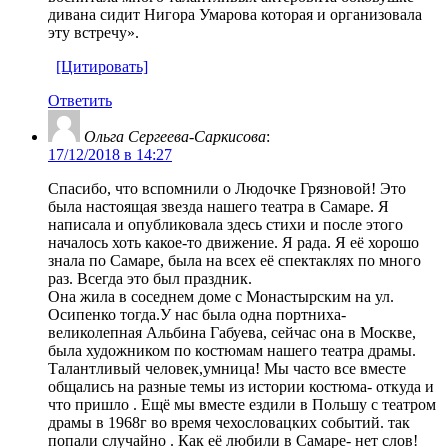
дивана сидит Нигора Умарова которая и организовала
эту встречу».
[Цитировать]
Ответить
Ольга Сергеева-Саркисова
:
17/12/2018 в 14:27
Спасибо, что вспомнили о Людочке Грязновой! Это
была настоящая звезда нашего театра в Самаре. Я
написала и опубликовала здесь стихи и после этого
началось хоть какое-то движение. Я рада. Я её хорошо
знала по Самаре, была на всех её спектаклях по много
раз. Всегда это был праздник.
Она жила в соседнем доме с Монастырским на ул.
Осипенко тогда.У нас была одна портниха-
великолепная Альбина Габуева, сейчас она в Москве,
была художником по костюмам нашего театра драмы.
Талантливый человек,умница! Мы часто все вместе
общались на разные темы из истории костюма- откуда и
что пришло . Ещё мы вместе ездили в Польшу с театром
драмы в 1968г во время чехословацких событий. так
попали случайно . Как её любили в Самаре- нет слов!