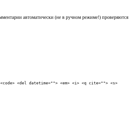
Комментарии автоматически (не в ручном режиме!) проверяются
 <code> <del datetime=""> <em> <i> <q cite=""> <s>