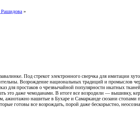
 Рашидова
»
авалинке. Под стрекот электронного сверчка для имитации хуто
азительны. Возрождение национальных традиций и промыслов че
сказ для простаков о чрезвычайной популярности икатных тканей
ть это даже чемоданами. В итоге все возродили — вышивку, кера
м, ажиотажно нашитые в Бухаре и Самарканде сюзани стопами п
торые готовы все возрождать, порой даже бескорыстно, неосознан