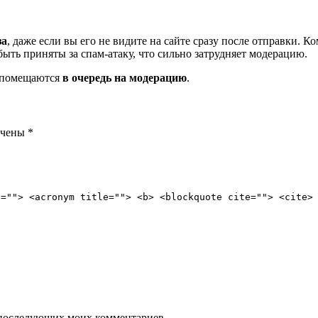
за
, даже если вы его не видите на сайте сразу после отправки. 
ть приняты за спам-атаку, что сильно затрудняет модерацию.
и помещаются
в очередь на модерацию
.
ечены
*
e=""> <acronym title=""> <b> <blockquote cite=""> <cite>
ля последующих моих комментариев.