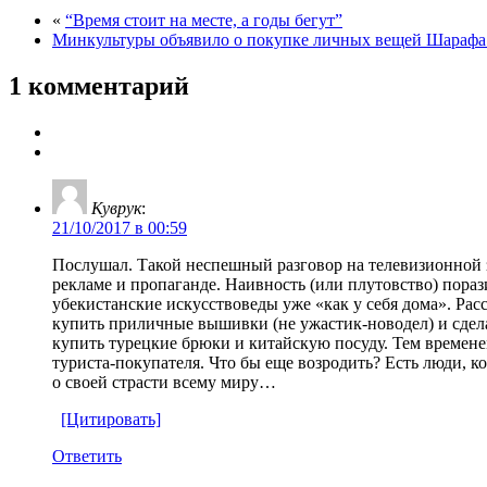
«
“Время стоит на месте, а годы бегут”
Минкультуры объявило о покупке личных вещей Шарафа
1 комментарий
Куврук
:
21/10/2017 в 00:59
Послушал. Такой неспешный разговор на телевизионной з
рекламе и пропаганде. Наивность (или плутовство) пор
убекистанские искусствоведы уже «как у себя дома». Рас
купить приличные вышивки (не ужастик-новодел) и сдела
купить турецкие брюки и китайскую посуду. Тем времене
туриста-покупателя. Что бы еще возродить? Есть люди, ко
о своей страсти всему миру…
[Цитировать]
Ответить