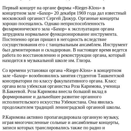
Первый концерт на органе фирмы «Rieger-Kloss» в
концертном зале «Бахор» 20 декабря 1969 года дал известный
московский органист Сергей Дижур. Органные концерты
хорошо посещались. Однако неприспособленность
филармонического зала «Бахор» к эксплуатации органа
затрудняла нормальное функционирование инструмента.
Постепенно орган пришел в негодность вследствие
сосуществования его с танцевальным ансамблем. Инструмент
был демонтирован и складирован. В настоящее время ведется
работа по восстановлению и реконструкции органа, который
находится в музыкальной школе им. Глиэра.
Со времени установки органа «Rieger-Kloss» в концертном
зале «Бахор» возобновились занятия студентов Ташкентской
консерватории по классу факультативного органа. Класс
органа вела узбекская органистка Роза Каримова, ученица
В.Бакеевой. Роза Каримова внесла большой вклад в
формирование и дальнейшее развитие органного
исполнительского искусства Узбекистана. Она явилась
продолжателем традиций ленинградской органной школы.
Р.Каримова активно пропагандировала органную музыку,
играя многочисленные сольные и ансамблевые концерты,
записи которых транслировались также по радио и