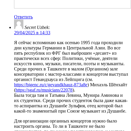
Ответить
Secret Uzbek
:
29/04/2025 в 14:33
Я сейчас вспоминаю как осенью 1995 года проходили
дни культуры Германии в Центральной Азии. Во все
пять республик из ФРГ был выброшен «десант» из
практически всех сфер: Политики, учёные, деятели
искусств кино, музыки, писатели, поэты и музыканты.
Среди прочих в Ташкенте в малом (Органном) зале
консерватории с мастер-классами и концертом выступал
органист Гевандхауса из Лейпцига (см.
https://bigenc.ru/c/gevandkhauz-873a8e
) Михаэль Шёнхайт
(
https://sgaf.ru/musicians/22078
).
Была тогда там и Татьяна Левина, Мунира Аминова и
их студентки. Среди прочих студенток была даже какая-
то аспирантка из Душанбе Зульфия, отец которой был
какой-то знаменитый при Союзе музыкант из Душанбе.
Для организации органных концертов нужно было
настроить органы. То ли в Ташкенте не было