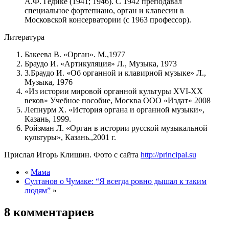
А.Ф. Гедике (1941; 1946). С 1942 преподавал
специальное фортепиано, орган и клавесин в
Московской консерватории (с 1963 профессор).
Литература
Бакеева В. «Орган». М.,1977
Браудо И. «Артикуляция» Л., Музыка, 1973
3.Браудо И. «Об органной и клавирной музыке» Л.,
Музыка, 1976
«Из истории мировой органной культуры XVI-XX
веков» Учебное пособие, Москва ООО «Издат» 2008
Лепнурм Х. «История органа и органной музыки»,
Казань, 1999.
Ройзман Л. «Орган в истории русской музыкальной
культуры», Казань.,2001 г.
Прислал Игорь Клишин. Фото с сайта
http://principal.su
«
Мама
Султанов о Чумаке: “Я всегда ровно дышал к таким
людям”
»
8 комментариев