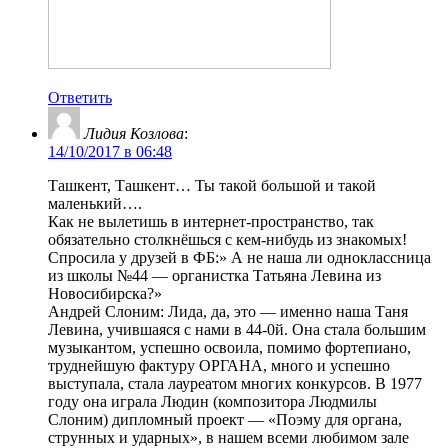
Ответить
Лидия Козлова
:
14/10/2017 в 06:48
Ташкент, Ташкент… Ты такой большой и такой
маленький….
Как не вылетишь в интернет-пространство, так
обязательно столкнёшься с кем-нибудь из знакомых!
Спросила у друзей в ФБ:» А не наша ли одноклассница
из школы №44 — органистка Татьяна Левина из
Новосибирска?»
Андрей Слоним: Лида, да, это — именно наша Таня
Левина, учившаяся с нами в 44-0й. Она стала большим
музыкантом, успешно освоила, помимо фортепиано,
труднейшую фактуру ОРГАНА, много и успешно
выступала, стала лауреатом многих конкурсов. В 1977
году она играла Людин (композитора Людмилы
Слоним) дипломный проект — «Поэму для органа,
струнных и ударных», в нашем всеми любимом зале