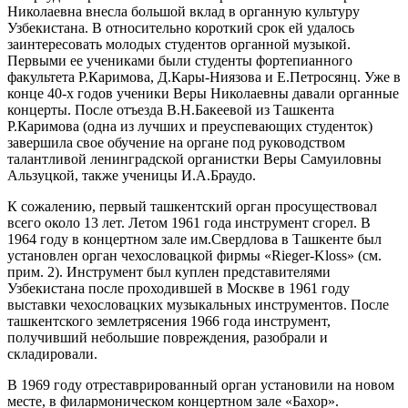
Николаевна внесла большой вклад в органную культуру
Узбекистана. В относительно короткий срок ей удалось
заинтересовать молодых студентов органной музыкой.
Первыми ее учениками были студенты фортепианного
факультета Р.Каримова, Д.Кары-Ниязова и Е.Петросянц. Уже в
конце 40-х годов ученики Веры Николаевны давали органные
концерты. После отъезда В.Н.Бакеевой из Ташкента
Р.Каримова (одна из лучших и преуспевающих студенток)
завершила свое обучение на органе под руководством
талантливой ленинградской органистки Веры Самуиловны
Альзуцкой, также ученицы И.А.Браудо.
К сожалению, первый ташкентский орган просуществовал
всего около 13 лет. Летом 1961 года инструмент сгорел. В
1964 году в концертном зале им.Свердлова в Ташкенте был
установлен орган чехословацкой фирмы «Rieger-Kloss» (см.
прим. 2). Инструмент был куплен представителями
Узбекистана после проходившей в Москве в 1961 году
выставки чехословацких музыкальных инструментов. После
ташкентского землетрясения 1966 года инструмент,
получивший небольшие повреждения, разобрали и
складировали.
В 1969 году отреставрированный орган установили на новом
месте, в филармоническом концертном зале «Бахор».