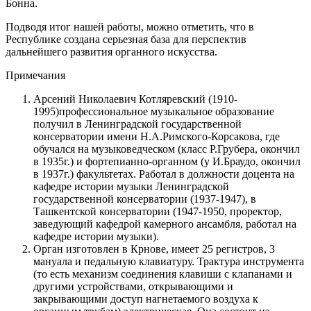
Бонна.
Подводя итог нашей работы, можно отметить, что в
Республике создана серьезная база для перспектив
дальнейшего развития органного искусства.
Примечания
Арсений Николаевич Котляревский (1910-
1995)профессиональное музыкальное образование
получил в Ленинградской государственной
консерватории имени Н.А.Римского-Корсакова, где
обучался на музыковедческом (класс Р.Грубера, окончил
в 1935г.) и фортепианно-органном (у И.Браудо, окончил
в 1937г.) факультетах. Работал в должности доцента на
кафедре истории музыки Ленинградской
государственной консерватории (1937-1947), в
Ташкентской консерватории (1947-1950, проректор,
заведующий кафедрой камерного ансамбля, работал на
кафедре истории музыки).
Орган изготовлен в Крнове, имеет 25 регистров, 3
мануала и педальную клавиатуру. Трактура инструмента
(то есть механизм соединения клавиши с клапанами и
другими устройствами, открывающими и
закрывающими доступ нагнетаемого воздуха к