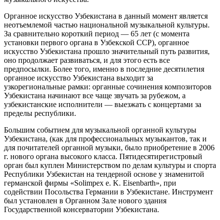
Органное искусство Узбекистана в данный момент является
неотъемлемой частью национальной музыкальной культуры.
За сравнительно короткий период — 65 лет (с момента
установки первого органа в Узбекской ССР), органное
искусство Узбекистана прошло значительный путь развития,
оно продолжает развиваться, и для этого есть все
предпосылки. Более того, именно в последние десятилетия
органное искусство Узбекистана выходит за
узкорегиональные рамки: органные сочинения композиторов
Узбекистана начинают все чаще звучать за рубежом, а
узбекистанские исполнители — выезжать с концертами за
пределы республики.
Большим событием для музыкальной органной культуры
Узбекистана, (как для профессиональных музыкантов, так и
для почитателей органной музыки, было приобретение в 2006
г. нового органа высокого класса. Пятидесятирегистровый
орган был куплен Министерством по делам культуры и спорта
Республики Узбекистан на тендерной основе у знаменитой
германской фирмы «Solimpex e. K. Eisenbarth», при
содействии Посольства Германии в Узбекистане. Инструмент
был установлен в Органном Зале нового здания
Государственной консерватории Узбекистана.