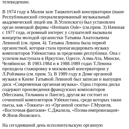
телевидению.
В 1974 году в Малом зале Ташкентской консерватории (ныне
Республиканский специализированный музыкальный
академический лицей им. В.Успенского) был установлен
орган немецкой фирмы «Hermann Oule» (см.прим. 3) Начиная
с 1977 года, огромный интерес у слушателей вызывали
концерты молодой органистки Татьяны Анатольевны
Левиной (см. прим. 4). Татьяна Левина была первой
органисткой, которая стала пропагандировать музыку
композиторов Узбекистана за пределами республики. Она с
успехом выступала в Иркутске, Одессе, Алма-Ата, Минске,
Челябинске. В 1983-1984 и в 1988-1989 годах Т.Левина
проходила стажировку в московской консерватории у
Л.Ройзмана (см. прим. 5). В 1989 году в Доме органной
музыки в Киеве Татьяной Левиной был записан и выпущен
диск «Современная органная музыка». Одна сторона диска
содержит произведения французских композиторов
(Мессиана, Гильмана и Лангле), другая же состоит из
сочинений композиторов Узбекистана, среди которых такие
пьесы, как «Токката» из «Органной сюиты» Г.Мушеля,
«Восточная фантазия» С.Джалила, «Поэма-импровизация»
Ф.Янов-Яновского.
На сегодняшний день исполнительскую органную