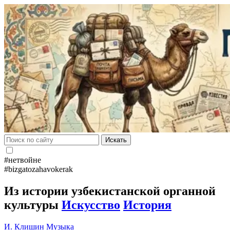
Искать
#нетвойне
#bizgatozahavokerak
Из истории узбекистанской органной
культуры
Искусство
История
И. Клишин
Музыка