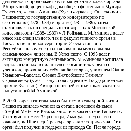
деятельность продолжает вести выпускница класса органа
Р.Каримовой, доцент кафедры общего фортепиано Мунира
Турсунходжаевна Аминова (Хусанходжаева). Она окончила
Ташкентскую государственную консерваторию по
фортепиано (1978-1983) и органу (1981- 1986), затем
стажировалась по специальности «орган» в Московской
консерватории (1988- 1989) у Л.Ройзмана. М.Аминова ведет
класс как специального, так и факультативного органа в
Государственной консерватории Узбекистана и в
Республиканском специализированном музыкальном
академическом лицее им. В.Успенского. С 1995 ведет
активную концертную деятельность. М.Аминова воспитала
ряд талантливых исполнителей-органистов. Среди ее
учеников, проявивших себя наиболее ярко, упомянем Юлию
Усманову–Варелас, Саодат Джурабекову, Тамиллу
Сарымсакову (в 2011 году стала лауреатом Государственной
премии Зульфии). Автор настоящей статьи также является
выпускницей М.Аминовой.
В 2000 году значительным событием в культурной жизни
Ташкента явилась установка органа немецкой фирмой
«Sieqfrid Merten» в Римско католическом костеле Ташкента.
Инструмент имеет 32 регистра, 2 мануала, педальную
клавиатуру, Швеллер. Трактура органа электрическая. Этот
орган был получен в подарок из прихода Св. Павла города