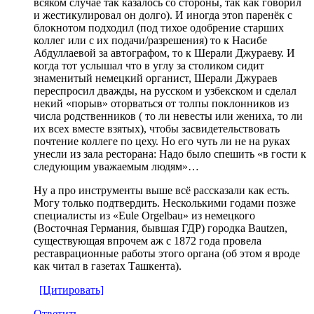
всяком случае так казалось со стороны, так как говорил
и жестикулировал он долго). И иногда этоn паренёк с
блокнотом подходил (под тихое одобрение старших
коллег или с их подачи/разрешения) то к Насибе
Абдуллаевой за автографом, то к Шерали Джураеву. И
когда тот услышал что в углу за столиком сидит
знаменитый немецкий органист, Шерали Джураев
переспросил дважды, на русском и узбекском и сделал
некий «порыв» оторваться от толпы поклонников из
числа родственников ( то ли невесты или жениха, то ли
их всех вместе взятых), чтобы засвидетельствовать
почтение коллеге по цеху. Но его чуть ли не на руках
унесли из зала ресторана: Надо было спешить «в гости к
следующим уважаемым людям»…
Ну а про инструменты выше всё рассказали как есть.
Могу только подтвердить. Несколькими годами позже
специалисты из «Eule Orgelbau» из немецкого
(Восточная Германия, бывшая ГДР) городка Bautzen,
существующая впрочем аж с 1872 года провела
реставрационные работы этого органа (об этом я вроде
как читал в газетах Ташкента).
[Цитировать]
Ответить