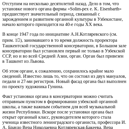
Отступим на несколько десятилетий назад. Дело в том, что
установке нового органа фирмы «Solim-pex e. K. Eisenbarth»
предшествует значительный период, связанный с
зарождением и развитием органной культуры в Узбекистане,
начало которого приходится на 40-е годы XX века.
В конце 1947 года по инициативе А.Н.Котляревского (см.
прим. 1), занимавшего в то время должность проректора
Ташкентской государственной консерватории, в Большом зале
консерватории был установлен первый не только в Узбекской
ССР, но и во всей Средней Азии, орган. Орган был привезен
в Ташкент из Львова.
Об этом органе, к сожалению, сохранилось крайне мало
сведений. Известно лишь то, что он состоял из двух мануалов,
педали и 27-ми регистров. Новый фасад органа был выполнен
по проекту художника Гунина.
Факт установки органа в консерватории можно считать
отправным пунктом в формировании узбекской органной
школы, а также важным событием для всей музыкальной
жизни Республики. Вскоре после установки органа был
открыт органный класс, руководителем которого стала
ученица известного ленинградского органиста, профессора И.
А. Браудо Вера Николаевна Котляревская-Бакеева. Вера