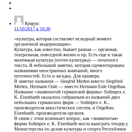
Куврук
:
11/10/2017 в 16:36
«культура, которая составляет исходный момент
органичной модернизации».
Культура, как известно, бывает разная — органная,
театральная, повседной жизни и пр. Есть еще и такая
маленькая культура (почти культурка) — печатного
текста. В небольшой заметке, которая сцементирована
названиями иностранных компаний, много
неточностей. Есть и загадка. Для примера.
В заметке названия — Sieqfrid Merten вместо Siegfried
Merten, Hermann Oule — вместо Hermann Eule Orgelbau.
Название «знаменитой германской фирмы» Solimpex e.
K. Eisenbarth оказалось собранным из названий двух
небольших германских фирм — Solimpex e. K.,
производителя аккустических систем, и Orgelbau
Eisenbarth, производителя органов.
В связи с этим возникает вопрос, как «знаменитая»
фирма Solimpex e. K. Eisenbarth могла выиграть тендер у
Министерства по делам культуры и спорта Республики