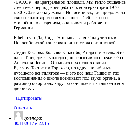
«БАХОР» на центральной площади. Мы тепло общались
с ней весь период моей работы в консерватории 1970-
х-80-х. Затем она уехала в Новосибирск, где продолжала
свою плодотворную деятельность. Сейчас, по не
уточнённым сведениям, она живет и работает в
Германии
Ethel Levin: Да, Лида. Это наша Таня. Она училась в
Новосибирской консерватории и стала органисткой.
Лидия Козлова: Большое Спасибо, Андрей и Этель. Это
наша Таня, дочка молодого, перспективного режиссёра
Анатолия Левина. Он много и успешно ставил в
Русском Театре им.Горького, но вдруг погиб из-за
дурацкого вентилятора — и это всё наш Ташкент, где
воспоминания о школе возникают под звуки органа, а
разговор об органах вдруг заканчивается в ташкентском
дворике…
[Цитировать]
Ответить
гульнора
:
30/11/2017 в 22:15