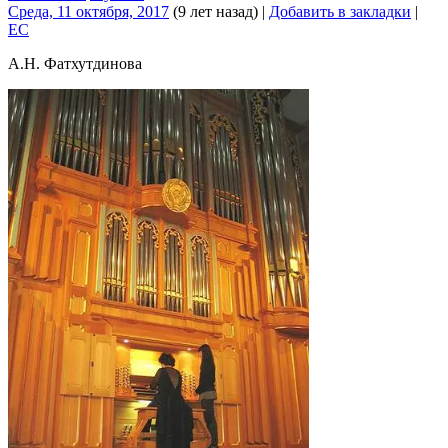
Среда, 11 октября, 2017
(9 лет назад)
|
Добавить в закладки
|
EC
А.Н. Фатхутдинова