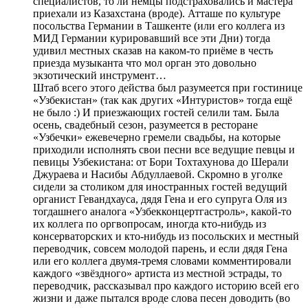
специалистов, то ли немцы подстраховались и мастера
приехали из Казахстана (вроде). Атташе по культуре
посольства Германии в Ташкенте (или его коллега из
МИД Германии курировавший все эти Дни) тогда
удивил местных сказав на каком-то приёме в честь
приезда музыканта что мол орган это довольно
экзотический инструмент…
Штаб всего этого действа был разумеется при гостинице
«Узбекистан» (так как других «Интуристов» тогда ещё
не было :) И приезжающих гостей селили там. Была
осень, свадебный сезон, разумеется в ресторане
«Узбечки» ежевечерно гремели свадьбы, на которые
приходили исполнять свои песни все ведущие певцы и
певицы Узбекистана: от Бори Тохтахунова до Шерали
Джураева и Насибы Абдуллаевой. Скромно в уголке
сидели за столиком для иностранных гостей ведущий
органист Гевандхауса, дядя Гена и его супруга Оля из
тогдашнего аналога «Узбекконцертгастроль», какой-то
их коллега по оргвопросам, иногда кто-нибудь из
консерваторских и кто-нибудь из посольских и местный
переводчик, совсем молодой парень, и если дядя Гена
или его коллега двумя-тремя словами комментировали
каждого «звёздного» артиста из местной эстрады, то
переводчик, рассказывал про каждого историю всей его
жизни и даже пытался вроде слова песен доводить (во