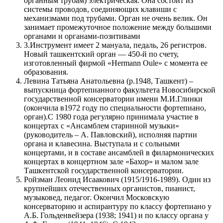
органным трубам) электрическая. Она состоит из
системы проводов, соединяющих клавиши с
механизмами под трубами. Орган не очень велик. Он
занимает промежуточное положение между большими
органами и органами-позитивами
3.Инструмент имеет 2 мануала, педаль, 26 регистров.
Новый ташкентский орган — 450-й по счету,
изготовленный фирмой «Hermann Oule» с момента ее
образования.
Левина Татьяна Анатольевна (р.1948, Ташкент) –
выпускница фортепианного факультета Новосибирской
государственной консерватории имени М.И.Глинки
(окончила в1972 году по специальности фортепиано,
орган).С 1980 года регулярно принимала участие в
концертах с «Ансамблем старинной музыки»
(руководитель – А. Павловский), исполняя партии
органа и клавесина. Выступала и с сольными
концертами, и в составе ансамблей в филармонических
концертах в концертном зале «Бахор» и малом зале
Ташкентской государственной консерватории.
Ройзман Леонид Исаакович (1915/1916-1989). Один из
крупнейших отечественных органистов, пианист,
музыковед, педагог. Окончил Московскую
консерваторию и аспирантуру по классу фортепиано у
А.Б. Гольденвейзера (1938; 1941) и по классу органа у