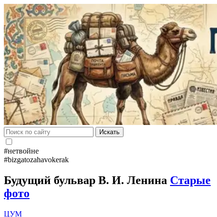
Искать
#нетвойне
#bizgatozahavokerak
Будущий бульвар В. И. Ленина
Старые
фото
ЦУМ