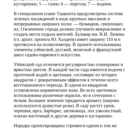
кустарники; 5 — газон; 6 — пергола; 7 — водоем.
В генеральном плане Ташкента предусмотрена система
зеленых насаждений в виде крупных массивов и
непрерывных широких полос — бульваров, связующих
их. Озеленение города должно улучшить микроклимат и
создать места отдыха жителей. Бульвар им. В.И. Ленина
(гл. архит. проекта Ю. Халдеев) имеет ширину 110 м и
протянулся на полкилометра. В проекте использованы
элементы узбекской, русской, японской и французской
школ садово-паркового искусства.
Узбекский сад отличается регулярностью планировки и
яркостью цветов. В каждой части сада имеются водоем с
проточной водой и цветники, состоящие из четырех
квадратов с декоративным эффектом в течение всего
вегетационного периода. В одном из квадратов
установлены керамические вазы. Во всех цветниках
использованы различные окраски, но в сочетании с
белым. Большое значение придается аромату (широко
используются душистые розы). В саду растут урюк,
черешня, ирга, барбарис, шелковица, лох узколистный,
платан восточный и другие деревья и кустарники.
Нередко проектировщики стремятся одним и тем же