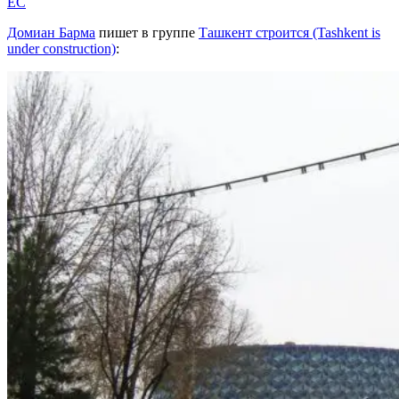
EC
Домиан Барма
пишет в группе
Ташкент строится (Tashkent is
under construction)
: