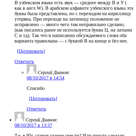
В узбекском языке есть звук — среднее между В и У (
как в англ W). В арабском алфавите узбекского языка эта
буква была представлена, но с переходом на кириллицу
утеряна. При переходе на латиницу положение не
исправлено — много чего там неправильно сделано,
(как писалось ранее не используется буква Ц, на латыни
С и тд). Так что в написании обсуждаемого слова оба
варианта правильны — c буквой В на конце и без нее.
[Цитировать]
Ответить
Сергий Дианов
:
08/10/2017 в 14:54
Спасибо
[Цитировать]
Ответить
Сергий Дианов
:
08/10/2017 в 13:37
Т.е. в 95г. старое здание снесли? Или просто сделали