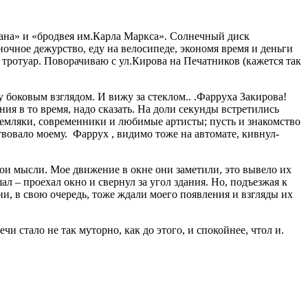
вшана» и «бродвея им.Карла Маркса». Солнечный диск
ночное дежурство, еду на велосипеде, экономя время и деньги
а тротуар. Поворачиваю с ул.Кирова на Печатников (кажется так
у боковым взглядом. И вижу за стеклом.. .Фарруха Закирова!
ия в то время, надо сказать. На доли секунды встретились
 земляки, современники и любимые артисты; пусть и знакомство
твовало моему. Фаррух , видимо тоже на автомате, кивнул-
вои мысли. Мое движение в окне они заметили, это вывело их
л – проехал окно и свернул за угол здания. Но, подъезжая к
и, в свою очередь, тоже ждали моего появления и взгляды их
и стало не так муторно, как до этого, и спокойнее, чтол и.