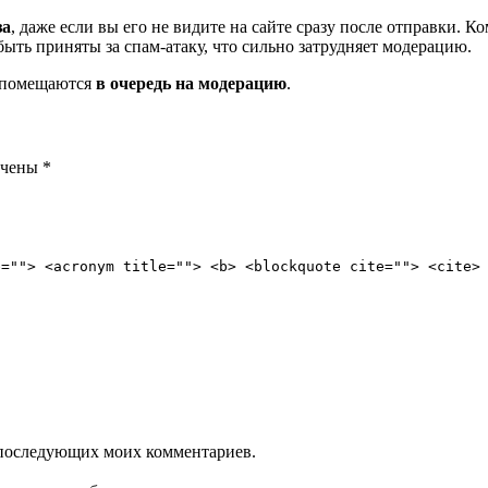
за
, даже если вы его не видите на сайте сразу после отправки. 
ть приняты за спам-атаку, что сильно затрудняет модерацию.
и помещаются
в очередь на модерацию
.
ечены
*
e=""> <acronym title=""> <b> <blockquote cite=""> <cite>
ля последующих моих комментариев.