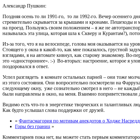
Александр Пушкин:
Поздняя осень то ли 1991-го, то ли 1992-го. Вечер осеннего 
стремительно скрывается за крышами и кронами. Пешеходы и ма
на проезд. Пользуясь своим положением – я же не автотранспор
называлась эта улица, которая шла к Скверу и Курантам?), по
Из-за того, что я на велосипеде, голова моя оказывается на у
Стоящего у окна в какой-то, как мне показалось, грустной зад
взглядами, я на автомате кивнул, как старому знакомому. Во-
это «одностороннее». :-) Во-вторых: настроение, которое я ул
поздоровался в ответ.
Успел разглядеть в комнате остальных парней – они тоже молч
из этого состояния. Они вопросительно посмотрели на Фарруха 
следующему окну, уже сознательно смотрел в него – не каждый
были направлены в окно, на меня. Взаимно поприветствовали д
Видимо есть что-то в энергетике творческих и талантливых люде
Как будто услышал слова поддержки от друзей.
«
Фантасмагория по мотивам анекдотов о Ходже Насредд
Горы без границ
»
Комментариев пока нет, вы можете стать первым комментаторо