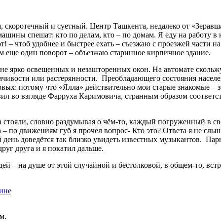
дня, скоротечный и суетный. Центр Ташкента, недалеко от «Зера
шины спешат: кто по делам, кто – по домам. Я еду на работу в 
т! – чтоб удобнее и быстрее ехать – съезжаю с проезжей части н
том еще один поворот – объезжаю старинное кирпичное здание.
ровне ярко освещенных и незашторенных окон. На автомате скольж
умчивости или растерянности. Преобладающего состояния населен
первых: потому что «Ялла» действительно мои старые знакомые –
овил во взгляде Фарруха Каримовича, странным образом соответс
а стояли, словно раздумывая о чём-то, каждый погруженный в с
– по движениям губ я прочел вопрос- Кто это? Ответа я не слыша
 день доведётся так близко увидеть известных музыкантов. Парн
руг друга и я покатил дальше.
й – на душе от этой случайной и бестолковой, в общем-то, встреч
ине
м.