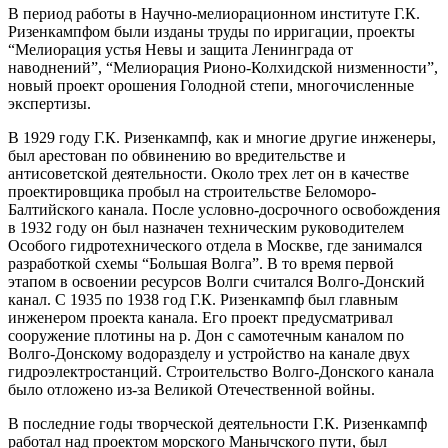
В период работы в Научно-мелиорационном институте Г.К.
Ризенкампфом были изданы труды по ирригации, проекты
“Мелиорация устья Невы и защита Ленинграда от
наводнений”, “Мелиорация Рионо-Колхидской низменности”,
новый проект орошения Голодной степи, многочисленные
экспертизы.
В 1929 году Г.К. Ризенкампф, как и многие другие инженеры,
был арестован по обвинению во вредительстве и
антисоветской деятельности. Около трех лет он в качестве
проектировщика пробыл на строительстве Беломоро-
Балтийского канала. После условно-досрочного освобождения
в 1932 году он был назначен техническим руководителем
Особого гидротехнического отдела в Москве, где занимался
разработкой схемы “Большая Волга”. В то время первой
этапом в освоении ресурсов Волги считался Волго-Донский
канал. С 1935 по 1938 год Г.К. Ризенкампф был главным
инженером проекта канала. Его проект предусматривал
сооружение плотины на р. Дон с самотечным каналом по
Волго-Донскому водоразделу и устройство на канале двух
гидроэлектростанций. Строительство Волго-Донского канала
было отложено из-за Великой Отечественной войны.
В последние годы творческой деятельности Г.К. Ризенкампф
работал над проектом морского Манычского пути, был