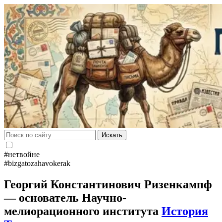
Искать
#нетвойне
#bizgatozahavokerak
Георгий Константинович Ризенкампф
— основатель Научно-
мелиорационного института
История