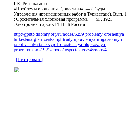
Г.К. Ризенкампфа
«Проблемы орошения Туркестана». — (Труды
Управления ирригационных работ в Туркестане). Вып. 1
: Оросительная хлопковая программа. — М., 1921.
Электронный архив ГПНТБ России
http://gpntb.dlibrary.org/ru/nodes/6259-problemy-orosheniya-
turkestana-g-k-rizenkampf-trudy-upravleniya-irrigatsionnyh-
rabot-v-turkestane-vyp-1-orositelnaya-hlopkovaya-
programma-m-1921#mode/inspect/page/64/zoom/4
[Цитировать]