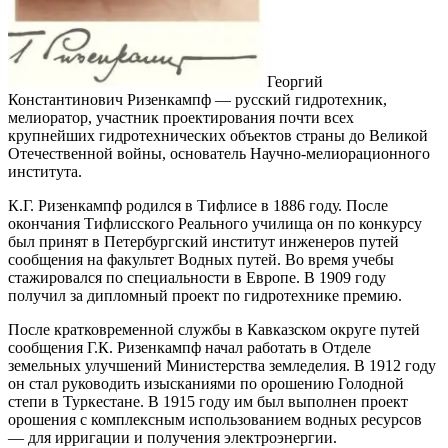
Георгий
Константинович Ризенкампф — русский гидротехник,
мелиоратор, участник проектирования почти всех
крупнейших гидротехнических объектов страны до Великой
Отечественной войны, основатель Научно-мелиорационного
института.
К.Г. Ризенкампф родился в Тифлисе в 1886 году. После
окончания Тифлисского Реального училища он по конкурсу
был принят в Петербургский институт инженеров путей
сообщения на факультет Водных путей. Во время учебы
стажировался по специальности в Европе. В 1909 году
получил за дипломный проект по гидротехнике премию.
После кратковременной службы в Кавказском округе путей
сообщения Г.К. Ризенкампф начал работать в Отделе
земельных улучшений Министерства земледелия. В 1912 году
он стал руководить изысканиями по орошению Голодной
степи в Туркестане. В 1915 году им был выполнен проект
орошения с комплексным использованием водных ресурсов
— для ирригации и получения электроэнергии.