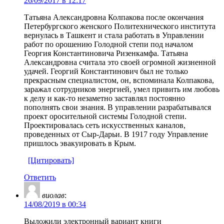
26/09/2017 в 12:17
Татьяна Александровна Колпакова после окончания
Петербургского женского Политехнического института
вернулась в Ташкент и стала работать в Управлении
работ по орошению Голодной степи под началом
Георгия Константиновича Ризенкамфа. Татьяна
Александровна считала это своей огромной жизненной
удачей. Георгий Константинович был не только
прекрасным специалистом, он, вспоминала Колпакова,
заражал сотрудников энергией, умел привить им любовь
к делу и как-то незаметно заставлял постоянно
пополнять свои знания. В управлении разрабатывался
проект оросительной системы Голодной степи.
Проектировалась сеть искусственных каналов,
проведенных от Сыр-Дарьи. В 1917 году Управление
пришлось эвакуировать в Крым.
[Цитировать]
Ответить
виолав
:
14/08/2019 в 00:34
Выложили электронный вариант книги