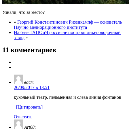
Узнали, что за место?
«
Георгий Константинович Ризенкампф — основатель
Научно-мелиорационного института
На базе ТАПОиЧ россияне построят ликероводочный
завод
»
11 комментариев
вася
:
26/09/2017 в 13:51
кукольный театр, пельменная и слева линия фонтанов
[Цитировать]
Ответить
Art68
: