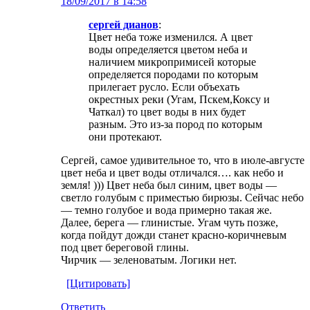
18/09/2017 в 14:58
ceргей дианов
:
Цвет неба тоже изменился. А цвет
воды определяется цветом неба и
наличием микропримисей которые
определяется породами по которым
прилегает русло. Если объехать
окрестных реки (Угам, Пскем,Коксу и
Чаткал) то цвет воды в них будет
разным. Это из-за пород по которым
они протекают.
Сергей, самое удивительное то, что в июле-августе
цвет неба и цвет воды отличался…. как небо и
земля! ))) Цвет неба был синим, цвет воды —
светло голубым с приместью бирюзы. Сейчас небо
— темно голубое и вода примерно такая же.
Далее, берега — глинистые. Угам чуть позже,
когда пойдут дожди станет красно-коричневым
под цвет береговой глины.
Чирчик — зеленоватым. Логики нет.
[Цитировать]
Ответить