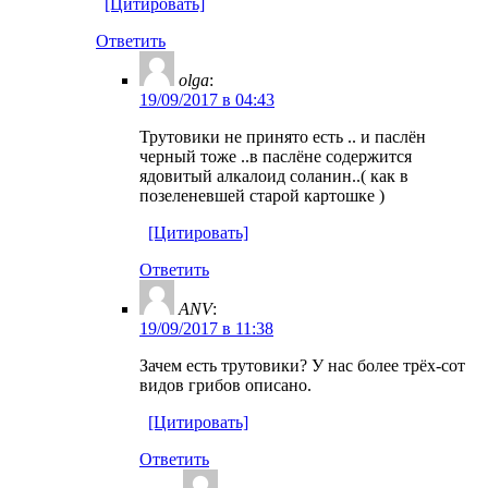
[Цитировать]
Ответить
olga
:
19/09/2017 в 04:43
Трутовики не принято есть .. и паслён
черный тоже ..в паслёне содержится
ядовитый алкалоид соланин..( как в
позеленевшей старой картошке )
[Цитировать]
Ответить
ANV
:
19/09/2017 в 11:38
Зачем есть трутовики? У нас более трёх-сот
видов грибов описано.
[Цитировать]
Ответить