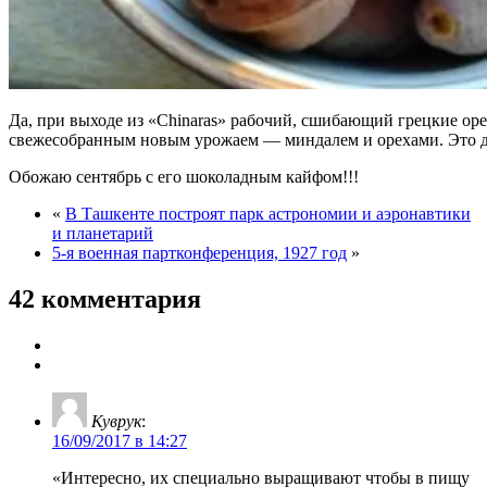
Да, при выходе из «Chinaras» рабочий, сшибающий грецкие ор
свежесобранным новым урожаем — миндалем и орехами. Это дл
Обожаю сентябрь с его шоколадным кайфом!!!
«
В Ташкенте построят парк астрономии и аэронавтики
и планетарий
5-я военная партконференция, 1927 год
»
42 комментария
Куврук
:
16/09/2017 в 14:27
«Интересно, их специально выращивают чтобы в пищу