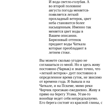
И вода светло-голубая. А
во второй половине
августа погода меняется-
появляется легкий
прохладный ветерок, цвет
неба становится более
насыщенным. Именно так
меняется цвет воды в
Вашем описании.
Бирюзовый оттенок
придают воды Чаткала
которые преобладают в
летнем стоке.
Вы можете сколько угодно не
соглашаться со мной. Но я здесь живу
постоянно (Чарвак) и знаю точно, что
«легкий ветерок» дует постоянно в
определенное время суток, не звисимо
от времени года. Я бывала и на
Чаткале, и на Пскеме, мимо реки
Чирчик проезжаю ежедневно. Живу я
прямо на берегу Угама. Угам-то
воообще ведет себя непредсказуемо.
Его берега состоят из красной глины, с