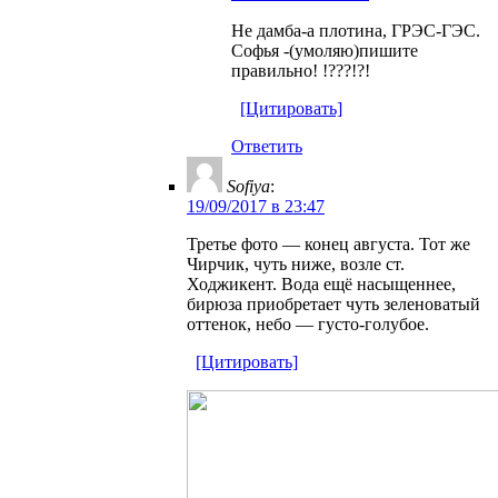
Не дамба-а плотина, ГРЭС-ГЭС.
Софья -(умоляю)пишите
правильно! !???!?!
[Цитировать]
Ответить
Sofiya
:
19/09/2017 в 23:47
Третье фото — конец августа. Тот же
Чирчик, чуть ниже, возле ст.
Ходжикент. Вода ещё насыщеннее,
бирюза приобретает чуть зеленоватый
оттенок, небо — густо-голубое.
[Цитировать]