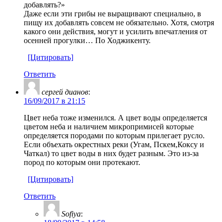
добавлять?»
Даже если эти грибы не выращивают специально, в
пищу их добавлять совсем не обязательно. Хотя, смотря
какого они действия, могут и усилить впечатления от
осенней прогулки… По Ходжикенту.
[Цитировать]
Ответить
ceргей дианов
:
16/09/2017 в 21:15
Цвет неба тоже изменился. А цвет воды определяется
цветом неба и наличием микропримисей которые
определяется породами по которым прилегает русло.
Если объехать окрестных реки (Угам, Пскем,Коксу и
Чаткал) то цвет воды в них будет разным. Это из-за
пород по которым они протекают.
[Цитировать]
Ответить
Sofiya
: