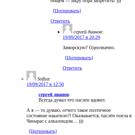
общем — икру пора запретить! )))
[Цитировать]
Ответить
ceргей дианов
:
19/09/2017 в 20:29
Заморскую? Однозначно.
[Цитировать]
Ответить
Sofiya
:
19/09/2017 в 12:50
ceргей дианов
:
Всегда думал что паслен ядовит.
А я — то думаю, отчего такое поэтичное
состояние накатило?! Оказывается, паслён поела в
Чинарас с алкалоидом… )))
[Цитировать]