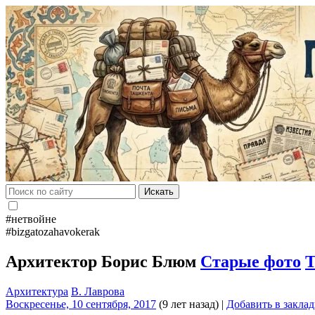
Искать
#нетвойне
#bizgatozahavokerak
Архитектор Борис Блюм
Старые фото
Архитектура
В. Лаврова
Воскресенье, 10 сентября, 2017
(9 лет назад)
|
Добавить в закла