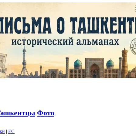
Ташкентцы
Фото
дки
|
EC