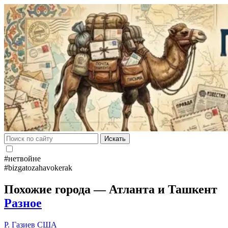
Искать
#нетвойне
#bizgatozahavokerak
Похожие города — Атланта и Ташкент
Разное
Р. Газиев
США