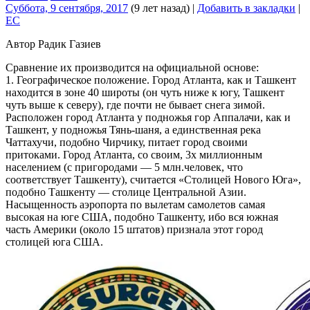
Суббота, 9 сентября, 2017
(9 лет назад)
|
Добавить в закладки
|
EC
Автор Радик Газиев
Сравнение их производится на официальной основе:
1. Географическое положение. Город Атланта, как и Ташкент
находится в зоне 40 широты (он чуть ниже к югу, Ташкент
чуть выше к северу), где почти не бывает снега зимой.
Расположен город Атланта у подножья гор Аппалачи, как и
Ташкент, у подножья Тянь-шаня, а единственная река
Чаттахучи, подобно Чирчику, питает город своими
притоками. Город Атланта, со своим, 3х миллионным
населением (с пригородами — 5 млн.человек, что
соответствует Ташкенту), считается «Столицей Нового Юга»,
подобно Ташкенту — столице Центральной Азии.
Насыщенность аэропорта по вылетам самолетов самая
высокая на юге США, подобно Ташкенту, ибо вся южная
часть Америки (около 15 штатов) признала этот город
столицей юга США.