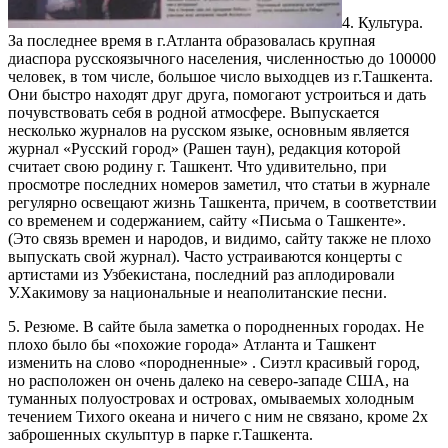
4. Культура.
За последнее время в г.Атланта образовалась крупная
диаспора русскоязычного населения, численностью до 100000
человек, в том числе, большое число выходцев из г.Ташкента.
Они быстро находят друг друга, помогают устроиться и дать
почувствовать себя в родной атмосфере. Выпускается
несколько журналов на русском языке, основным является
журнал «Русский город» (Рашен таун), редакция которой
считает свою родину г. Ташкент. Что удивительно, при
просмотре последних номеров заметил, что статьи в журнале
регулярно освещают жизнь Ташкента, причем, в соответствии
со временем и содержанием, сайту «Письма о Ташкенте».
(Это связь времен и народов, и видимо, сайту также не плохо
выпускать свой журнал). Часто устраиваются концерты с
артистами из Узбекистана, последний раз аплодировали
У.Хакимову за национальные и неаполитанские песни.
5. Резюме. В сайте была заметка о породненных городах. Не
плохо было бы «похожие города» Атланта и Ташкент
изменить на слово «породненные» . Сиэтл красивый город,
но расположен он очень далеко на северо-западе США, на
туманных полуостровах и островах, омываемых холодным
течением Тихого океана и ничего с ним не связано, кроме 2х
заброшенных скульптур в парке г.Ташкента.