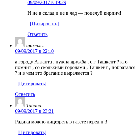
09/09/2017 в 19:29
И не в склад и не в лад — поцелуй кирпич!
[Цитировать]
Ответить
шамиль
:
09/09/2017 в 22:10
а городу Атланта , нужна дружба , с г Ташкент ? кто
помнит , со сколькими городами , Ташкент , побратался
? и в чем это братание выражается ?
[Цитировать]
Ответить
Tatiana
:
09/09/2017 в 23:21
Радика можно лицезреть в газете перед п.3
[Цитировать]