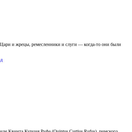
. Цари и жрецы, ремесленники и слуги — когда-то они были
од
уде Квинта Курция Руфа (Quintus Curtius Rufus), римского