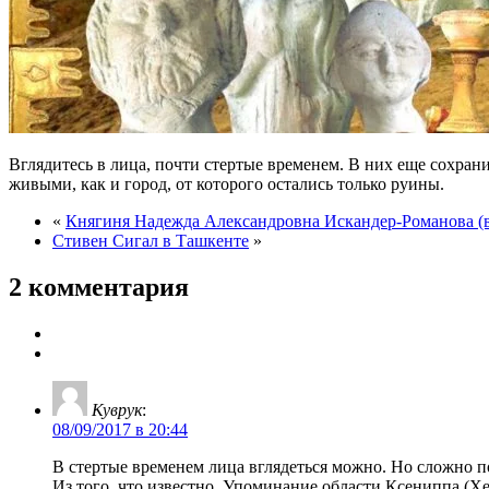
Вглядитесь в лица, почти стертые временем. В них еще сохра
живыми, как и город, от которого остались только руины.
«
Княгиня Надежда Александровна Искандер-Романова (вд
Стивен Сигал в Ташкенте
»
2 комментария
Куврук
:
08/09/2017 в 20:44
В стертые временем лица вглядеться можно. Но сложно п
Из того, что известно. Упоминание области Ксениппа (Xen