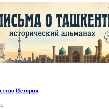
сство
История
EC