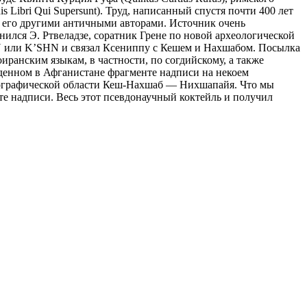
 Libri Qui Supersunt). Труд, написанный спустя почти 400 лет
ий его другими античными авторами. Источник очень
нился Э. Ртвеладзе, соратник Грене по новой археологической
N или K’SHN и связал Ксениппу с Кешем и Нахшабом. Посылка
иранским языкам, в частности, по согдийскому, а также
денном в Афганистане фрагменте надписи на некоем
еографической области Кеш-Нахшаб — Нихшапайя. Что мы
е надписи. Весь этот псевдонаучный коктейль и получил