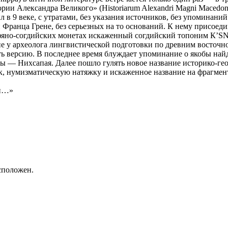
рии Александра Великого» (Historiarum Alexandri Magni Macedonis
 в 9 веке, с утратами, без указания источников, без упоминан
Франца Грене, без серьезных на то оснований. К нему присоеди
арфяно-согдийских монетах искаженный согдийский топоним К’S
е у археолога лингвистической подготовки по древним восточно
 версию. В последнее время блуждает упоминание о якобы най
ы — Нихсапая. Далее пошло гулять новое название историко-г
к, нумизматическую натяжку и искаженное название на фрагмент
ги…»
сположен.