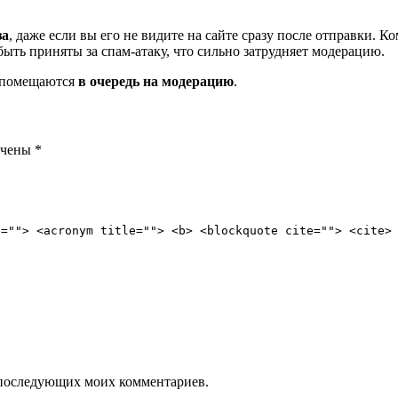
за
, даже если вы его не видите на сайте сразу после отправки. 
ть приняты за спам-атаку, что сильно затрудняет модерацию.
и помещаются
в очередь на модерацию
.
ечены
*
e=""> <acronym title=""> <b> <blockquote cite=""> <cite>
ля последующих моих комментариев.