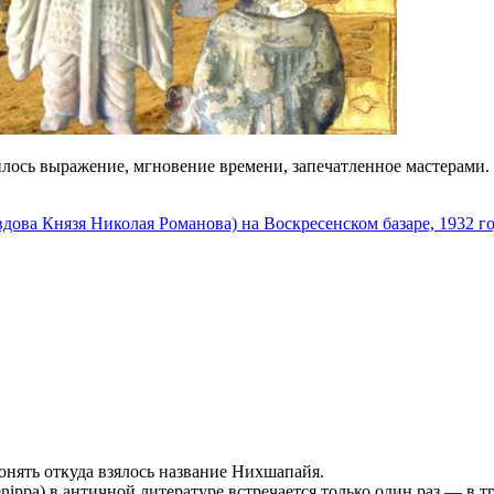
нилось выражение, мгновение времени, запечатленное мастерами
ова Князя Николая Романова) на Воскресенском базаре, 1932 г
онять откуда взялось название Нихшапайя.
ippa) в античной литературе встречается только один раз — в тр