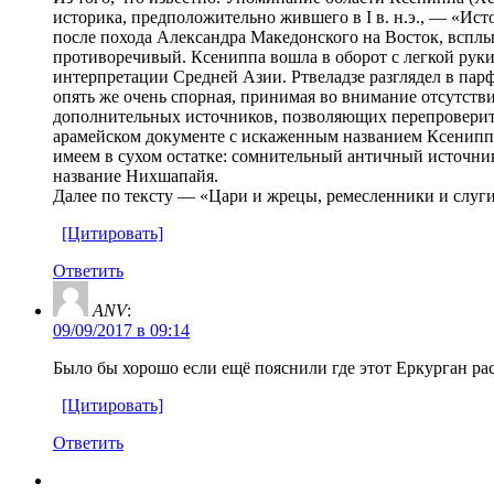
историка, предположительно жившего в I в. н.э., — «Исто
после похода Александра Македонского на Восток, всплыл
противоречивый. Ксениппа вошла в оборот с легкой руки 
интерпретации Средней Азии. Ртвеладзе разглядел в п
опять же очень спорная, принимая во внимание отсутстви
дополнительных источников, позволяющих перепроверить
арамейском документе с искаженным названием Ксенипп
имеем в сухом остатке: сомнительный античный источни
название Нихшапайя.
Далее по тексту — «Цари и жрецы, ремесленники и слу
[Цитировать]
Ответить
ANV
:
09/09/2017 в 09:14
Было бы хорошо если ещё пояснили где этот Еркурган ра
[Цитировать]
Ответить