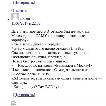
[Цитировать]
Ответить
ЛеНиН
:
11/08/2017 в 22:03
Да-а, памятное место.Этот вход был для крутых!
Мы входили в CАМУ гостиницу, потом налево по
коридору-
и ты в зале. Дёшево и сердито…
* В 80-х сзади этого панно открыли ПивБар.
Сначала качественное пиво, солёные сухарики.
Обстановка приятная, прохладно!
Но всё быстро скатилось в минус…
«— Как хорошо началось: «Вызываем в Москву!»
И как скверно кончилось: Самодеятельности .»
/«Волга-Волга» 1938 г./
P.S.Почему то, всегда самса лучшая в начале, а после —
один лук.
‘ Как один лук? Там ВСЁ лук! ‘
[Цитировать]