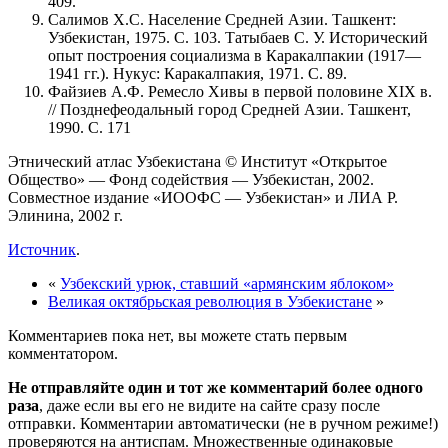
409.
Салимов X.С. Население Средней Азии. Ташкент:
Узбекистан, 1975. С. 103. Татыбаев С. У. Исторический
опыт построения социализма в Каракалпакии (1917—
1941 гг.). Нукус: Каракалпакия, 1971. С. 89.
Файзиев А.Ф. Ремесло Хивы в первой половине XIX в.
// Позднефеодальный город Средней Азии. Ташкент,
1990. С. 171
Этнический атлас Узбекистана © Институт «Открытое
Общество» — Фонд содействия — Узбекистан, 2002.
Совместное издание «ИООФС — Узбекистан» и ЛИА Р.
Элинина, 2002 г.
Источник
.
«
Узбекский урюк, ставший «армянским яблоком»
Великая октябрьская революция в Узбекистане
»
Комментариев пока нет, вы можете стать первым
комментатором.
Не отправляйте один и тот же комментарий более одного
раза
, даже если вы его не видите на сайте сразу после
отправки. Комментарии автоматически (не в ручном режиме!)
проверяются на антиспам. Множественные одинаковые