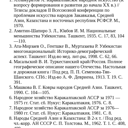
вопросу формирования и развития до начала XX в.) //
Тезисы докладов II Всесоюзной конференции по
проблемам искусства народов Закавказья, Средней
Азии, Казахстана и восточных республик РСФСР. М.,
1970.
Амитин-Шапиро 3. Л., Юабов И. М. Национальные
меньшинства Узбекистана. Ташкент, 1935. С. 17, 83, 104
—110.
Ата-Мирзаев О., Гентшке В., Муртазаева Р. Узбекистан
многонациональный: Историко-демографический
аспект. Ташкент: Изд-во мед. лит-ры, 1998. С. 62, 66.
Масальский В. И. Туркестанский край//Россия. Полное
географическое описание нашего Отечества. Настольная
и дорожная книга / Под ред. П. П. Семенова-Тян-
Шанского. СПб.: Изд-во А. Ф. Девриена, 1913. Т. 19. С.
391.
Машкова В. Г. Ковры народов Средней Азии. Ташкент,
1990. С. 104—105.
Народное хозяйство Каракалпакской АССР за 1971 —
1975 гг. Стат. сб. Нукус: Каракалпакия, 1976. С. 8.
Народное хозяйство Каракалпакской АССР за 1976—
1980 гг. Стат. сб. Нукус: Каракалпакия, 1981. С. 8.
Народы Средней Азии и Казахстана: В 2-х т. / Под ред.
чл.-корр. АН СССР С. П. Толстова. М., 1962. Т. 1. С. 408,