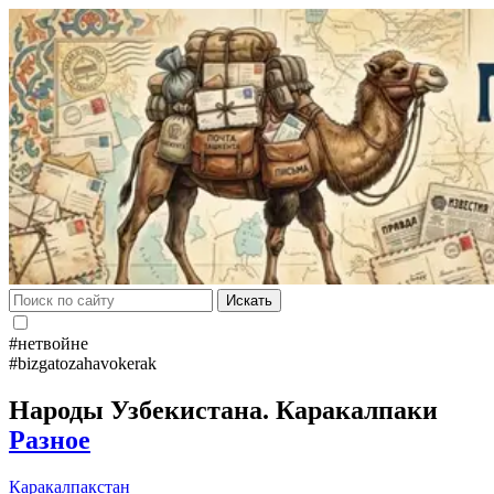
Искать
#нетвойне
#bizgatozahavokerak
Народы Узбекистана. Каракалпаки
Разное
Каракалпакстан