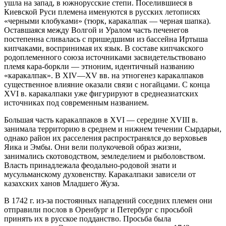
ушла на запад, в южнорусские степи. Поселившиеся в
Киевской Руси племена именуются в русских летописях
«черными клобуками» (тюрк, каракалпак — черная шапка).
Оставшаяся между Волгой и Уралом часть печенегов
постепенна сливалась с пришедшими из бассейна Иртыша
кипчаками, воспринимая их язык. В составе кипчакского
родоплеменного союза источниками засвидетельствовано
племя кара-боркли — этноним, идентичный названию
«каракалпак». В XIV—XV вв. на этногенез каракалпаков
существенное влияние оказали связи с ногайцами. С конца
XVI в. каракалпаки уже фигурируют в среднеазиатских
источниках под современным названием.
Большая часть каракалпаков в XVI — середине XVIII в.
занимала территорию в среднем и нижнем течении Сырдарьи,
однако район их расселения распространялся до верховьев
Яика и Эмбы. Они вели полукочевой образ жизни,
занимались скотоводством, земледелием и рыболовством.
Власть принадлежала феодально-родовой знати и
мусульманскому духовенству. Каракалпаки зависели от
казахских ханов Младшего Жуза.
В 1742 г. из-за постоянных нападений соседних племен они
отправили послов в Оренбург и Петербург с просьбой
принять их в русское подданство. Просьба была