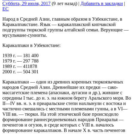
Суббота, 29 июля, 2017
(9 лет назад)
|
Добавить в закладки
|
EC
Народ в Средней Азии, главным образом в Узбекистане, в
Каракалпакстане. Язык — каракалпакский кипчакской
подгруппы тюркской группы алтайской семьи. Верующие —
мусульмане-сунниты.
Каракалпаки в Узбекистане:
1939 г. — 181 400
1979 г. — 297 788
1989 г. — 411878
2000 г. — 504 301
Каракалпаки — один из древних коренных тюркоязычных
народов Средней Азии. Древнейшие их предки — сако-
массагетские племена (апасиаки, аугасии и др.), жившие с
середины I тыс. до н. э. на южном берегу Аральского моря. Во
II—IV вв. н. э. в приаральские степи нахлынули с востока и
частично смешались с местными племенами гунны, а в VI—
VIII вв. — тюрки. На этой этнической базе происходило
формирование раннесредневековых народов Приаралья —
печенегов и огузов, в среде которых с VIII в. началось
формирование каракалпаков. В начале X в. часть печенегов