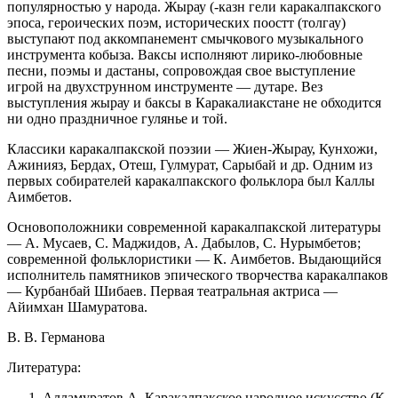
популярностью у народа. Жырау (-казн гели каракалпакского
эпоса, героических поэм, исторических поостт (толгау)
выступают под аккомпанемент смычкового музыкального
инструмента кобыза. Ваксы исполняют лирико-любовные
песни, поэмы и дастаны, сопровождая свое выступление
игрой на двухструнном инструменте — дутаре. Вез
выступления жырау и баксы в Каракалиакстане не обходится
ни одно праздничное гулянье и той.
Классики каракалпакской поэзии — Жиен-Жырау, Кунхожи,
Ажинияз, Бердах, Отеш, Гулмурат, Сарыбай и др. Одним из
первых собирателей каракалпакского фольклора был Каллы
Аимбетов.
Основоположники современной каракалпакской литературы
— А. Мусаев, С. Маджидов, А. Дабылов, С. Нурымбетов;
современной фольклористики — К. Аимбетов. Выдающийся
исполнитель памятников эпического творчества каракалпаков
— Курбанбай Шибаев. Первая театральная актриса —
Айимхан Шамуратова.
В. В. Германова
Литература:
Алламуратов А. Каракалпакское народное искусство (К