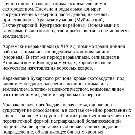
группа племен издавна занималась земледелием и
скотоводством. Племена и роды арыса конырат
сосредоточены в северной части дельты, на землях,
прилегающих к Аральскому морю (Муйнакский,
Тахтакупырский, Кунградский районы). Основными их
занятиями были скотоводство и рыболовство, сочетавшиеся с
земледелием.
Хорезмские каракалпаки (в XIX в.), помимо традиционной
работы, занимались ковроделием и кошмовалянием
(узорным). В этот же период каракалпаки, селившиеся в
Андижанском и Кокандском уездах, хорошо владели
искусством изготовления ворсовых ковров.
Каракалпаки Бухарского региона, кроме скотоводства, под
влиянием оседлого населения активно занимались
земледелием, хлопко- и шелкоткачеством, кошмовал янием,
изготовлением изделий из верблюжьей шерсти.
У каракалпаков преобладает малая семья, однако она
существует не обособленно, а в составе семейно-родственных
групп — коше. Эти группы близких родственников являются
пережиточной формой патриархальной болыпесемейной
общины. Коше представляет собой мельчайшее родовое
подразделение, объединяющее близких кровных