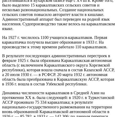
расселившихся в Бухарском оазисе еще с XVIII в. Кроме того,
было выделено 15 каракалпакских сельских советов и
несколько разнонациональных. Создание национальных
сельских советов повысило авторитет власти в кишлаке.
Административный аппарат был переведен на родной язык
населения. Судопроизводство также велось на каракалпакском
языке.
На 1927 г. числилось 1100 учащихся-каракалпаков. Первая
каракалпачка получила высшее образование в 1933 г. На
производстве к этому времени работало 110 каракалпаков.
В результате последующих административных перестроек в
феврале 1925 г. была образована Каракалпакская автономная
область (с включением Каракалпакского округа Хорезмской
республики), которая вошла сначала в состав Казахской АССР,
а 20 июля 1930 г. — в РСФСР. 20 марта 1932 г. автономная
область была преобразована в Каракалпакскую АССР, которая
в 1936 г. вошла в состав Узбекской республики.
Динамика численности каракалпаков в Средней Азии на
протяжении XX в. была следующей: в 1920 г. в Туркестанской
АССР проживало 75 334 каракалпака; в результате
национально-государственного размежевания на территории
вновь образованной Каракалпакской автономной области в
1926 г. — 85 782, в 1933 г. — 142 306; по данным переписи