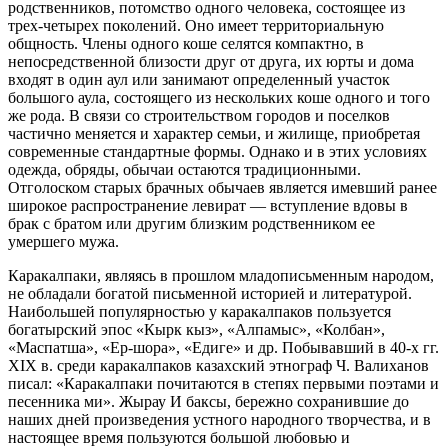
родственников, потомство одного человека, состоящее из
трех-четырех поколений. Оно имеет территориальную
общность. Члены одного коше селятся компактно, в
непосредственной близости друг от друга, их юрты и дома
входят в один аул или занимают определенный участок
большого аула, состоящего из нескольких коше одного и того
же рода. В связи со строительством городов и поселков
частично меняется и характер семьи, и жилище, приобретая
современные стандартные формы. Однако и в этих условиях
одежда, обряды, обычаи остаются традиционными.
Отголоском старых брачных обычаев является имевший ранее
широкое распространение левират — вступление вдовы в
брак с братом или другим близким родственником ее
умершего мужа.
Каракалпаки, являясь в прошлом младописьменным народом,
не обладали богатой письменной историей и литературой.
Наибольшей популярностью у каракалпаков пользуется
богатырский эпос «Кырк кыз», «Алпамыс», «Колбан»,
«Маспатша», «Ер-шора», «Едиге» и др. Побывавший в 40-х гг.
XIX в. среди каракалпаков казахский этнограф Ч. Валиханов
писал: «Каракалпаки почитаются в степях первыми поэтами и
песенника ми». Жырау И баксы, бережно сохранившие до
наших дней произведения устного народного творчества, и в
настоящее время пользуются большой любовью и