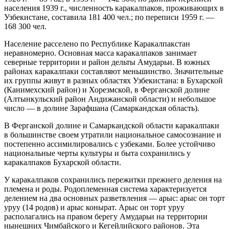
населения 1939 г., численность каракалпаков, проживающих в
Узбекистане, составила 181 400 чел.; по переписи 1959 г. —
168 300 чел.
Население расселено по Республике Каракалпакстан
неравномерно. Основная масса каракалпаков занимает
северные территории и район дельты Амударьи. В южных
районах каракалпаки составляют меньшинство. Значительные
их группы живут в разных областях Узбекистана: в Бухарской
(Канимехский район) и Хорезмской, в Ферганской долине
(Алтынкульский район Андижанской области) и небольшое
число — в долине Зарафшана (Самаркандская область).
В Ферганской долине и Самаркандской области каракалпаки
в большинстве своем утратили национальное самосознание и
постепенно ассимилировались с узбеками. Более устойчиво
национальные черты культуры и быта сохранились у
каракалпаков Бухарской области.
У каракалпаков сохранились пережитки прежнего деления на
племена и роды. Родоплеменная система характеризуется
делением на два основных разветвления — арыс: арыс он торт
уруу (14 родов) и арыс конырат. Арыс он торт уруу
располагались на правом берегу Амударьи на территории
нынешних Чимбайского и Кегейлийского районов. Эта