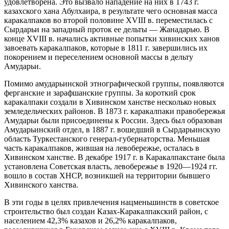
удовлетворена. Это вызвало нападение на них в 1743 г.
казахского хана Абулхаира, в результате чего основная масса
каракалпаков во второй половине XVIII в. переместилась с
Сырдарьи на западный проток ее дельты — Жанадарью. В
конце XVIII в. начались активные попытки хивинских ханов
завоевать каракалпаков, которые в 1811 г. завершились их
покорением и переселением основной массы в дельту
Амударьи.
Помимо амударьинской этнографической группы, появляются
ферганские и зарафшанские группы. За короткий срок
каракалпаки создали в Хивинском ханстве несколько новых
земледельческих районов. В 1873 г. каракалпаки правобережья
Амударьи были присоединены к России. Здесь был образован
Амударьинский отдел, в 1887 г. вошедший в Сырдарьинскую
область Туркестанского генерал-губернаторства. Меньшая
часть каракалпаков, жившая на левобережье, осталась в
Хивинском ханстве. В декабре 1917 г. в Каракалпакстане была
установлена Советская власть, левобережье в 1920—1924 гг.
вошло в состав ХНСР, возникшей на территории бывшего
Хивинского ханства.
В эти годы в целях привлечения нацменьшинств в советское
строительство был создан Казах-Каракалпакский район, с
населением 42,3% казахов и 26,2% каракалпаков,