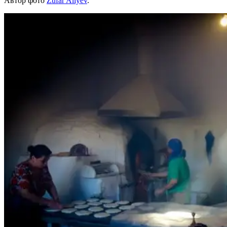
Автор фото
Zufar Aliyev
.