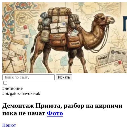
Искать
#нетвойне
#bizgatozahavokerak
Демонтаж Приюта, разбор на кирпичи
пока не начат
Фото
Приют