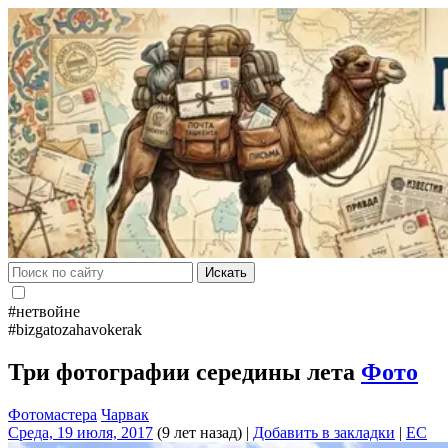
Искать
#нетвойне
#bizgatozahavokerak
Три фотографии середины лета
Фото
Фотомастера
Чарвак
Среда, 19 июля, 2017
(9 лет назад)
|
Добавить в закладки
|
EC