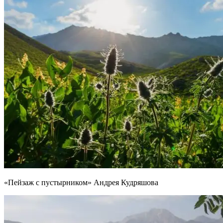
«Пейзаж с пустырником» Андрея Кудряшова