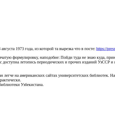
августа 1973 года, из которой та вырезка что в посте:
https://pres
вчатую формулировку, наподобие: Пойди туда не знаю куда, прин
с доступна летопись периодических и прочих изданий УзССР и я
ан легче на американских сайтах университетских библиотек. На
рактически.
библиотеки Узбекистана.