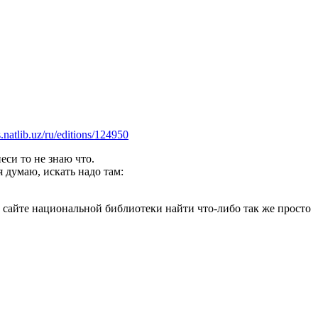
s.natlib.uz/ru/editions/124950
еси то не знаю что.
 думаю, искать надо там:
 сайте национальной библиотеки найти что-либо так же просто