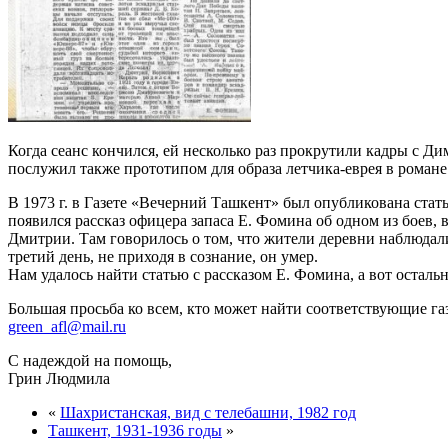
Когда сеанс кончился, ей несколько раз прокрутили кадры с Дим
послужил также прототипом для образа летчика-еврея в романе
В 1973 г. в Газете «Вечерний Ташкент» был опубликована стат
появился рассказ офицера запаса Е. Фомина об одном из боев, 
Дмитрии. Там говорилось о том, что жители деревни наблюдал
третий день, не приходя в сознание, он умер.
Нам удалось найти статью с рассказом Е. Фомина, а вот остал
Большая просьба ко всем, кто может найти соответствующие га
green_afl@mail.ru
С надеждой на помощь,
Грин Людмила
«
Шахристанская, вид с телебашни, 1982 год
Ташкент, 1931-1936 годы
»