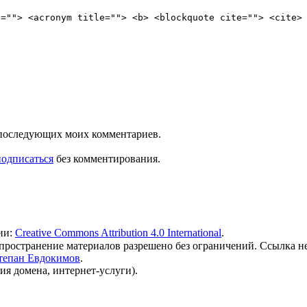
e=""> <acronym title=""> <b> <blockquote cite=""> <cite>
ля последующих моих комментариев.
подписаться
без комментирования.
ии:
Creative Commons Attribution 4.0 International
.
 распространение материалов разрешено без ограничений. Ссылка н
тепан Евдокимов
.
ия домена, интернет-услуги).