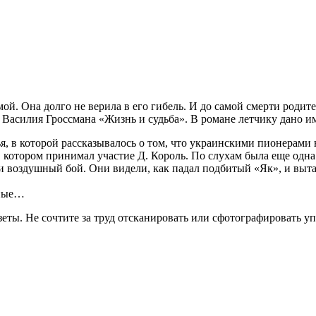
ой. Она долго не верила в его гибель. И до самой смерти родите
 Василия Гроссмана «Жизнь и судьба». В романе летчику дано и
ья, в которой рассказывалось о том, что украинскими пионерами
в котором принимал участие Д. Король. По слухам была еще одна
и воздушный бой. Они видели, как падал подбитый «Як», и выт
ьные…
зеты. Не сочтите за труд отсканировать или сфотографировать у