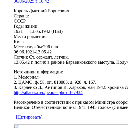
30/06/2025 в 18:42
Король Дмитрий Борисович
Страна:
СССР
Годы жизни:
1921 — 13.05.1942 (ПБЗ)
Место рождения:
Киев
Места службы:296 иап
06.06.1921‑13.05.42
Летчик Ст. сержант, летчик.
13.05.42 г. погиб в районе Барвенковского выступа. Пол
Источники информации:
1. Мемориал
2. ЦАМО, ф. 58, оп. 818883, д. 928, л. 167.
3. Карленко Д., Антипов В. Харьков, май 1942: хроника 
http://allaces.ru/p/people.php?id=7934
Рассекречено в соответствии с приказом Министра обор
Великой Отечественной войны 1941-1945 годов» (с измен
[Цитировать]