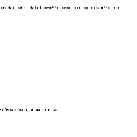
 <code> <del datetime=""> <em> <i> <q cite=""> <s>
е обязательна, но желательна.