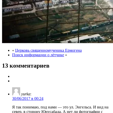
«
Церковь священномученика Ермогена
Поиск информации о лётчике
»
13 комментариев
yurka
:
30/06/2017 в 00:24
Я так понимаю, под нами — это ул. Энгельса. И вид на
север, в сторону Юнусабада. А нет ли фотографии с