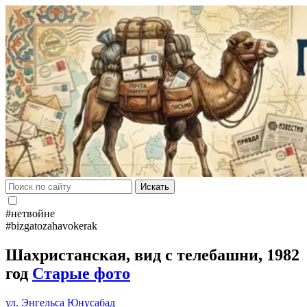
Искать
#нетвойне
#bizgatozahavokerak
Шахристанская, вид с телебашни, 1982
год
Старые фото
ул. Энгельса
Юнусабад