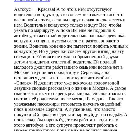
Автобус — Красава! А то что в нем отсутствуют
водитель и кондуктор, это совсем не означает того что
вас не «обилетят», если вы вдруг нечаянно окажетесь в
нем. Водитель и кондуктор только и ждут Вас, чтобы
уехать по маршруту. А пока Вы ещё не подошли к
автобусу, то женатый водитель и молоденькая девушка-
кондуктор сидят в пустом салоне и разговаривают о
жизни. Водитель конечно же пытается подбить клинья к
кондуктору. Но у девушки совсем другой взгляд на эту
ситуацию. Ей вовсе не нужен обремененный двумя
детьми тридцатипятилетний водитель. Ей подавай
молодого джигита работавшего семь или восемь лет в
Москве и купившего квартиру в Сергелях, а на
оставшиеся деньги вот — вот купит автомобиль
«Спарк». И джигит этот уже вскружил голову юной
девушке своими рассказами о жизни в Москве. А самое
главное это то, что парень реально дал ей слово заслать
сватов к её родителям после месяца Рамадана. Так что
уважаемые пассажиры готовьтесь вкусить свадебный
плов в махалле Сергели. А я уже знаю, что вместо
покупки «Спарка» все деньги парня уйдут на свадьбу. А
после свадьбы парень будет сам работать водителем
этого автобуса, а его супруга продолжит работать с
мужем кондуктором, пока у них не родится двойня