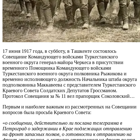
17 июня 1917 года, в субботу, в Ташкенте состоялось
Совещание Командующего войсками Туркестанского
военного округа генерал-майора Черкеса в присутствии
временного Помощника Командующего войсками
Туркестанского военного округа полковника Рыжикова и
временно исполняющего должность Начальника штаба округа
подполковника Маккавеева с представителем Туркестанского
Краевого Совета Солдатских Депутатов Гроссманом.
Протокол Совещания за № 11 вел прапорщик Соколовский…
Первым и наиболее важным из рассмотренных на Совещании
вопросов была просьба Краевого Совета:
«
о сообщении, действительно ли послана телеграмма в
Петроград о задержании в Крае подлежащих отправлению
на фронт запасных полков, о готовности к отправлению на
фронт этих полков, о мотивах отправления на фронт полков,