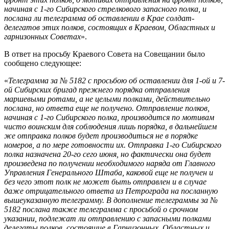
начиная с 1-го Сибирского стрелкового запасного полка, и
послана ли телеграмма об оставлении в Крае солдат-
делегатов этих полков, состоящих в Краевом, Областных и
гарнизонных Советах
».
В ответ на просьбу Краевого Совета на Совещании было
сообщено следующее:
«
Телеграмма за № 5182 с просьбою об оставлении для 1-ой и 7-
ой Сибирских бригад прежнего порядка отправления
маршевыми ротами, а не целыми полками, действительно
послана, но ответа еще не получено. Отправление полков,
начиная с 1-го Сибирского полка, производится по мотивам
чисто воинским для соблюдения лишь порядка, в дальнейшем
же отправка полков будет производиться не в порядке
номеров, а по мере готовности их. Отправка 1-го Сибирского
полка назначена 20-го сего июня, но фактически она будет
произведена по получении необходимого наряда от Главного
Управления Генерального Штаба, каковой еще не получен и
без чего этот полк не может быть отправлен и в случае
даже отрицательного ответа из Петрограда на посланную
вышеуказанную телеграмму. В дополнение телеграммы за №
5182 послана также телеграмма с просьбой о срочном
указании, подлежат ли отправлению с запасными полками
делегаты полков, состоящие в Гарнизонных, Областных и