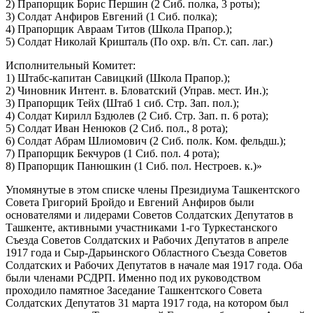
2) Прапорщик Борис Першин (2 Сиб. полка, 3 роты);
3) Солдат Анфиров Евгений (1 Сиб. полка);
4) Прапорщик Авраам Титов (Школа Прапор.);
5) Солдат Николай Кришталь (По охр. в/п. Ст. сап. лаг.)
Исполнительный Комитет:
1) Штабс-капитан Савицкий (Школа Прапор.);
2) Чиновник Интент. в. Бловатский (Управ. мест. Ин.);
3) Прапорщик Тейх (Штаб 1 сиб. Стр. Зап. пол.);
4) Солдат Кирилл Бздюлев (2 Сиб. Стр. Зап. п. 6 рота);
5) Солдат Иван Ненюков (2 Сиб. пол., 8 рота);
6) Солдат Абрам Шлиомович (2 Сиб. полк. Ком. фельдш.);
7) Прапорщик Бекчуров (1 Сиб. пол. 4 рота);
8) Прапорщик Панюшкин (1 Сиб. пол. Нестроев. к.)»
Упомянутые в этом списке члены Президиума Ташкентского
Совета Григорий Бройдо и Евгений Анфиров были
основателями и лидерами Советов Солдатских Депутатов в
Ташкенте, активными участниками 1-го Туркестанского
Съезда Советов Солдатских и Рабочих Депутатов в апреле
1917 года и Сыр-Дарьинского Областного Съезда Советов
Солдатских и Рабочих Депутатов в начале мая 1917 года. Оба
были членами РСДРП. Именно под их руководством
проходило памятное Заседание Ташкентского Совета
Солдатских Депутатов 31 марта 1917 года, на котором был