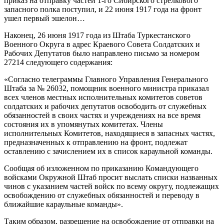
приказ на отправку частей 1-го Сибирского стрелкового
запасного полка поступил, и 22 июня 1917 года на фронт
ушел первый эшелон…
Наконец, 26 июня 1917 года из Штаба Туркестанского
Военного Округа в адрес Краевого Совета Солдатских и
Рабочих Депутатов было направлено письмо за номером
27214 следующего содержания:
«Согласно телеграммы Главного Управления Генерального
Штаба за № 26032, помощник военного министра приказал
всех членов местных исполнительных комитетов советов
солдатских и рабочих депутатов освободить от служебных
обязанностей в своих частях и учреждениях на все время
состояния их в упомянутых комитетах. Члены
исполнительных Комитетов, находящиеся в запасных частях,
предназначенных к отправлению на фронт, подлежат
оставлению с зачислением их в список караульной команды.
Сообщая об изложенном по приказанию Командующего
войсками Окружной Штаб просит выслать списки названных
чинов с указанием частей войск по всему округу, подлежащих
освобождению от служебных обязанностей и переводу в
ближайшие караульные команды».
Таким образом, разрешение на освобождение от отправки на