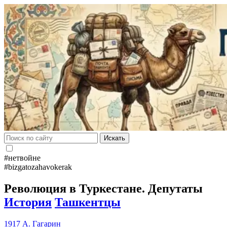
Искать
#нетвойне
#bizgatozahavokerak
Революция в Туркестане. Депутаты
История
Ташкентцы
1917
А. Гагарин