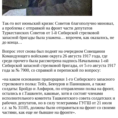
Так-то вот июньский кризис Советов благополучно миновал,
а проблема с отправкой на фронт части депутатов
Туркестанских Советов от 1-й Сибирской стрелковой
запасной бригады была улажена… впрочем, как оказалось, не
до конца…
Вопрос этот снова был поднят на очередном Совещании
Командующего войсками округа 26 августа 1917 года, где
среди прочего была рассмотрена надпись Начальника 1-ой
Сибирской запасной стрелковой бригады, от 5-го августа 1917
года за № 7900, со справкой и перепиской по вопросу:
«на каком основании прапорщики 1-го Сибирского запасного
стрелкового полка: Тейх, Бекчуров и Панюшкин, а также
солдаты: Бройдо и Анфиров, по отправлении полка на фронт,
остались в г.Ташкенте, каковые, хотя и состоят членами
исполнительного комитета Ташкентского совета солдатских и
рабочих депутатов, но в силу телеграммы ГУГШ от 21 июля
с.г. за № 31105, должны были отправиться на фронт со своими
частями, как еще не бывшие на фронте».