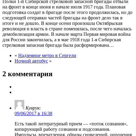
Полки 1-й Сибирской стрелковой запасной бригады отбыли
на фронт в конце июня и начале июля 1917 года. Плановая
подготовка солдат в бригаде после этого продолжилась, но до
следующей отправки частей бригады на фронт дело так в
итоге и не дошло. В конце осени произошла Октябрьская
революция и власть в стране поменялась, после чего началась
демобилизация армии. В начале марта Первая мировая война
для России закончилась, а в мае 1918 года 1-я Сибирская
стрелковая запасная бригада была расформирована…
«
Надземное метро в Сергели
Ночной автобус
»
2 комментария
Куврук
:
09/06/2017 в 16:38
Есть такой литературный прием — «поток сознания»,
копирующий работу сознания и подсознания.
Импульсы, впечатления, образы сноведений, ощущения