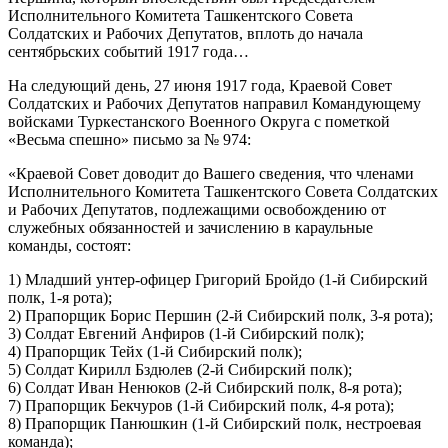
Исполнительного Комитета Ташкентского Совета
Солдатских и Рабочих Депутатов, вплоть до начала
сентябрьских событий 1917 года…
На следующий день, 27 июня 1917 года, Краевой Совет
Солдатских и Рабочих Депутатов направил Командующему
войсками Туркестанского Военного Округа с пометкой
«Весьма спешно» письмо за № 974:
«Краевой Совет доводит до Вашего сведения, что членами
Исполнительного Комитета Ташкентского Совета Солдатских
и Рабочих Депутатов, подлежащими освобождению от
служебных обязанностей и зачислению в караульные
команды, состоят:
1) Младший унтер-офицер Григорий Бройдо (1-й Сибирский
полк, 1-я рота);
2) Прапорщик Борис Першин (2-й Сибирский полк, 3-я рота);
3) Солдат Евгений Анфиров (1-й Сибирский полк);
4) Прапорщик Тейх (1-й Сибирский полк);
5) Солдат Кирилл Бздюлев (2-й Сибирский полк);
6) Солдат Иван Ненюков (2-й Сибирский полк, 8-я рота);
7) Прапорщик Бекчуров (1-й Сибирский полк, 4-я рота);
8) Прапорщик Панюшкин (1-й Сибирский полк, нестроевая
команда);