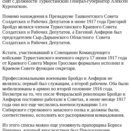
снят с должности Туркестанский Генерал-губернатор Алексей
Куропаткин.
Помимо нахождения в Президиуме Ташкентского Совета
Солдатских и Рабочих Депутатов в июне 1917 года Григорий
Бройдо являлся членом Туркестанского Краевого Совета
Солдатских и Рабочих Депутатов, а Евгений Анфиров был
председателем Сыр-Дарьинского Областного Совета
Солдатских и Рабочих Депутатов.
Кстати, участвовавший в Совещании Командующего
войсками Туркестанского военного округа 17 июня 1917 года
от Краевого Совета Мирон Гроссман формально исполнял в
Краевом Совете функции секретаря.
Профессиональными военными Бройдо и Анфиров не
являлись: первый был служащим, а второй рабочим. Оба были
мобилизованы в армию во второй половине 1916 года.
Несмотря на то, что после Февральской революции Бройдо и
Анфиров постоянно работали в Советах, в июне месяце 1917
года они все еще числились военнослужащими 1-го
Сибирского стрелкового запасного полка и должны были,
соответственно, исполнять все распоряжения командования.
Из этого списка можно еще упомянуть прапорщика Бориса
Першина, который впоследствии был Председателем