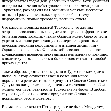
интересоваться ходом дела у военных властей. Хотя, учитывая
историю назначения действующего военного командования в
Туркестане, расклад сил на Совещании мог быть несколько
иным, и Гроссман не столько просил сообщить ему
информацию, сколько требовал у военных отчета.
Что касается военных властей Туркестана, то для них
отправка революционных солдат и офицеров на фронт также
была выгодна, поскольку таким образом можно было отчасти
укрепить изрядно расшатанную послереволюционными
демократическими реформами и агитацией дисциплину.
Однако, как и во время Февральской революции, военное
командование предпочитало занимать нейтральную позицию,
в политику не вмешивалось и было готово исполнить любой
приказ Центра.
Таким образом, деятельность армии в Туркестанском крае в
июне 1917 года осуществлялась в более или менее
нормальном режиме, тогда как депутаты Советов Солдатских
Депутатов находились в подвешенном состоянии и в любой
момент могли отправиться из Туркестана на фронт. В любом
случае подобное положение вряд ли способствовало
нормальной работе Советов…
Время шло, а ответа из Петрограда все не было. Между тем,