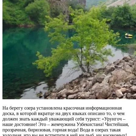
На берегу озера установлена красочная информационная
доска, в которой вкратце на двух языках описано то, о чем
должен знать каждый уважающий себя турист: «Урунгоч –
наше достояние! Это – жемчужина Узбекистана! Чистейшая,
прозрачная, бирюзовая, горная вода! Вода в озерах такая
холодная, что вы не встретите в ней ни рыб, ни насекомых!