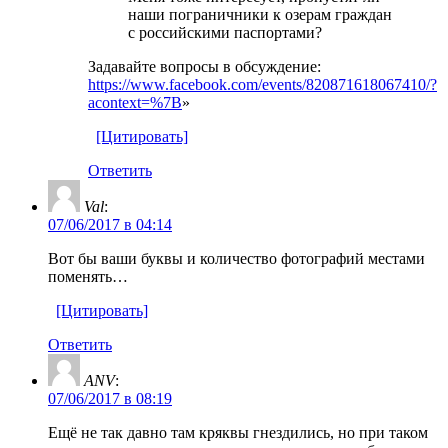
наши пограничники к озерам граждан
с российскими паспортами?
Задавайте вопросы в обсуждение:
https://www.facebook.com/events/820871618067410/?
acontext=%7B
»
[Цитировать]
Ответить
Val
:
07/06/2017 в 04:14
Вот бы ваши буквы и количество фотографий местами
поменять…
[Цитировать]
Ответить
ANV
:
07/06/2017 в 08:19
Ещё не так давно там кряквы гнездились, но при таком