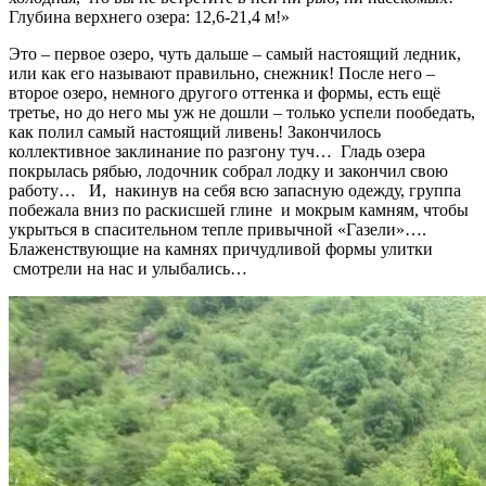
Глубина верхнего озера: 12,6-21,4 м!»
Это – первое озеро, чуть дальше – самый настоящий ледник,
или как его называют правильно, снежник! После него –
второе озеро, немного другого оттенка и формы, есть ещё
третье, но до него мы уж не дошли – только успели пообедать,
как полил самый настоящий ливень! Закончилось
коллективное заклинание по разгону туч… Гладь озера
покрылась рябью, лодочник собрал лодку и закончил свою
работу… И, накинув на себя всю запасную одежду, группа
побежала вниз по раскисшей глине и мокрым камням, чтобы
укрыться в спасительном тепле привычной «Газели»….
Блаженствующие на камнях причудливой формы улитки
смотрели на нас и улыбались…