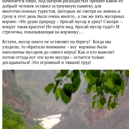
начинается озеро, под шатром раскидистых орешин какой-то
добрый человек оставил остроумную памятку для
многочисленных туристов, (которых не смотря на ливень и
грозу в этот день было очень много) , а так же пять мусорных
корзин: «Не души природу – бросай мусор в урну! Смотри –
вокруг такая красота! Не порти вид, бросай мусор туда!» И
стрелочка, показывающая на корзинку…
Кстати, мусор никто не оставляет на берегу! Когда мы
уходили, то обратили внимание – все корзины были
наполнены мусором до самого верха! Как и кто вывозит
потом оттуда все эти кучи мусора – остается только
догадываться! Это огромный и тяжкий труд!