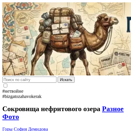
Искать
#нетвойне
#bizgatozahavokerak
Сокровища нефритового озера
Разное
Фото
Горы
София Демидова