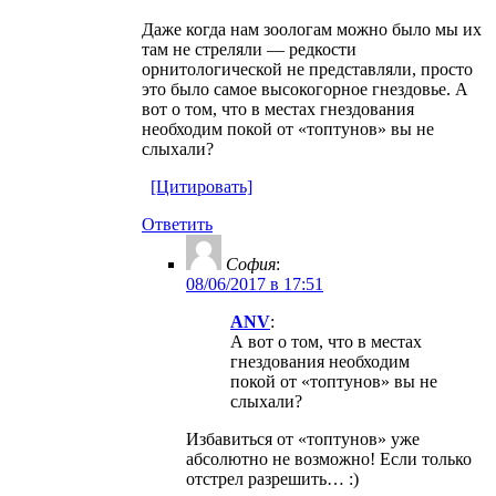
Даже когда нам зоологам можно было мы их
там не стреляли — редкости
орнитологической не представляли, просто
это было самое высокогорное гнездовье. А
вот о том, что в местах гнездования
необходим покой от «топтунов» вы не
слыхали?
[Цитировать]
Ответить
София
:
08/06/2017 в 17:51
ANV
:
А вот о том, что в местах
гнездования необходим
покой от «топтунов» вы не
слыхали?
Избавиться от «топтунов» уже
абсолютно не возможно! Если только
отстрел разрешить… :)