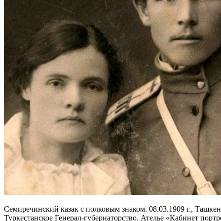
Семиречинский казак с полковым знаком. 08.03.1909 г., Ташк
Туркестанское Генерал-губернаторство. Ателье «Кабинет портр