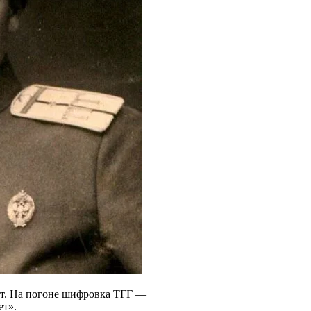
ент. На погоне шифровка ТГГ —
ет».