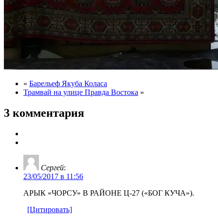
«
Барельеф Якуба Коласа
Трамвай на улице Правда Востока
»
3 комментария
Сергей
:
23/05/2017 в 11:56
АРЫК «ЧОРСУ» В РАЙОНЕ Ц-27 («БОГ КУЧА»).
[Цитировать]