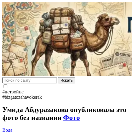
Искать
#нетвойне
#bizgatozahavokerak
Умида Абдуразакова опубликовала это
фото без названия
Фото
Вода