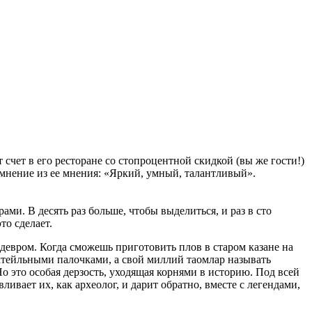
счет в его ресторане со стопроцентной скидкой (вы же гости!)
мнение из ее мнения: «Яркий, умный, талантливый».
ми. В десять раз больше, чтобы выделиться, и раз в сто
то сделает.
едевром. Когда сможешь приготовить плов в старом казане на
коктейльными палочками, а свой миллий таомлар называть
 Но это особая дерзость, уходящая корнями в историю. Под всей
ливает их, как археолог, и дарит обратно, вместе с легендами,