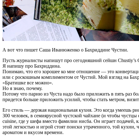
А вот что пишет Саша Иванюженко о Бахриддине Чустии.
Пусть журналисты напишут про сегодняшний сейшн Chustiy’s C
Я напишу про Бахриддина.
Понимаю, что его хорошее ко мне отношение — это конвертация
или с роскошным комплиментом от Чустий. Мой взгляд на Бахр
«Братишке все можно».
Но я знаю, почему.
Потому что парню из Чуста надо было приложить в пять раз бол
придется больше приложить усилий, чтобы стать метром, визит
Его стиль — дерзкая национальная кухня. Это когда умеешь рис
300 человек, в семиярусной чустской чайхане (и чтобы чустцы
cuisine, где у шефа вместо фамилии нисба. Он играет подачей, 
этой легкостью и игрой стоят поиски утраченного, той кухни, ч
ароматом и вкусом времени.