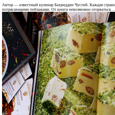
Автор — известный кулинар Бахриддин Чустий. Каждая страниц
потрясающими пейзажами. От книги невозможно оторваться… 