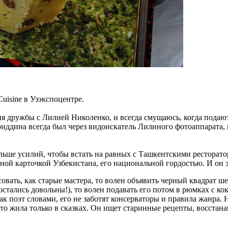
uisine в Узэкспоцентре.
 дружбы с Лилией Николенко, и всегда смущаюсь, когда подают 
иддина всегда был через видоискатель Лилиного фотоаппарата, 
ьше усилий, чтобы встать на равных с Ташкентскими ресторатора
ной карточкой Узбекистана, его национальной гордостью. И он э
овать, как старые мастера, то волен объявить черный квадрат ш
 остались довольны!), то волен подавать его потом в рюмках с 
как поэт словами, его не заботят консерваторы и правила жанра.
то жила только в сказках. Он ищет старинные рецепты, восстанав