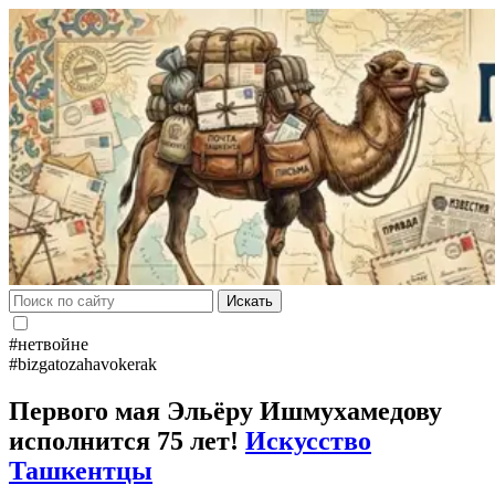
Искать
#нетвойне
#bizgatozahavokerak
Первого мая Эльёру Ишмухамедову
исполнится 75 лет!
Искусство
Ташкентцы