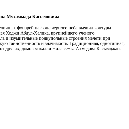
дова Мухаммада Касымовича
уличных фонарей на фоне черного неба выявил контуры
олея Ходжи Абдул-Халика, крупнейшего ученого
ла и изумительные подкупольные строения мечети при
кую таинственность и значимость. Традиционная, однотипная,
 от других, домов махалли жила семья Ахмедова Касымджан-