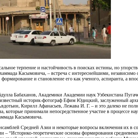
сальное терпение и настойчивость в поисках истины, но упорст
аммада Касымовича, – встреча с интереснейшими, независимо о
ормирование и становление его как ученого, аспиранта, а впо
улла Бабаханов, Академики Академии наук Узбекистана Пугачен
, известный историк-фотограф Ефим Юдицкий, заслуженный архи
отьин, Кирилл Афанасьев, Лежава И. Г. – и это далеко не пол
а, которые принимали непосредственное участие в процессе нау
аммада Касымовича.
нсамблей Средней Азии и некоторые вопросы включения их в со
ции – “Историко-теоретические основы формирования средневеко