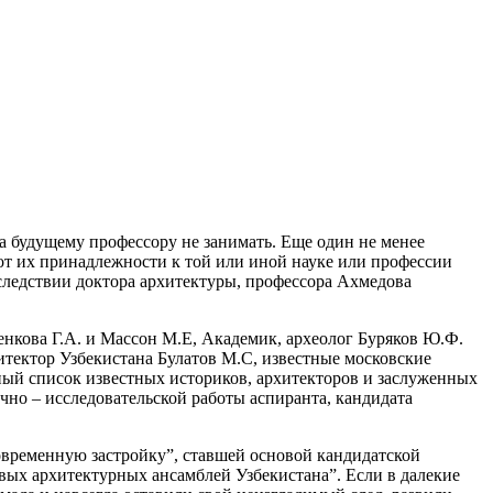
ва будущему профессору не занимать. Еще один не менее
т их принадлежности к той или иной науке или профессии
следствии доктора архитектуры, профессора Ахмедова
кова Г.А. и Массон М.Е, Академик, археолог Буряков Ю.Ф.
тектор Узбекистана Булатов М.С, известные московские
ный список известных историков, архитекторов и заслуженных
чно – исследовательской работы аспиранта, кандидата
временную застройку”, ставшей основой кандидатской
вых архитектурных ансамблей Узбекистана”. Если в далекие