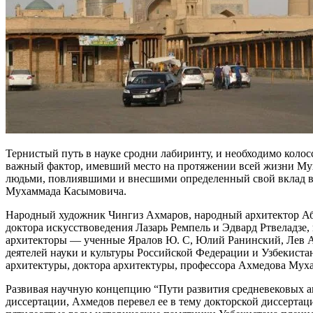
Тернистый путь в науке сродни лабиринту, и необходимо колос
важный фактор, имевший место на протяжении всей жизни Мух
людьми, повлиявшими и внесшими определенный свой вклад в ф
Мухаммада Касымовича.
Народный художник Чингиз Ахмаров, народный архитектор Абд
доктора искусствоведения Лазарь Ремпель и Эдвард Ртвеладзе
архитекторы — ученные Яралов Ю. С, Юлий Ранинский, Лев Авд
деятелей науки и культуры Российской Федерации и Узбекистан
архитектуры, доктора архитектуры, профессора Ахмедова Мух
Развивая научную концепцию “Пути развития средневековых а
диссертации, Ахмедов перевел ее в тему докторской диссерта