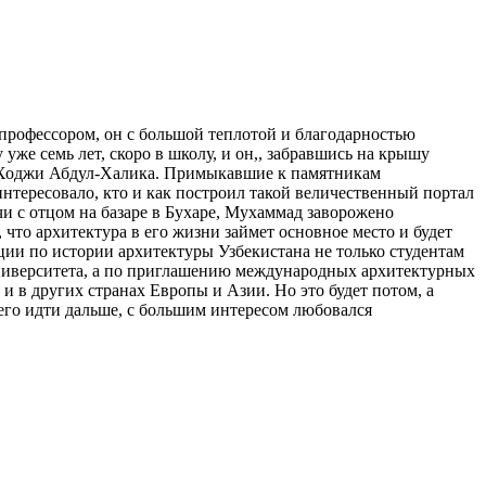
профессором, он с большой теплотой и благодарностью
же семь лет, скоро в школу, и он,, забравшись на крышу
ем Ходжи Абдул-Халика. Примыкавшие к памятникам
тересовало, кто и как построил такой величественный портал
чи с отцом на базаре в Бухаре, Мухаммад заворожено
то архитектура в его жизни займет основное место и будет
ии по истории архитектуры Узбекистана не только студентам
университета, а по приглашению международных архитектурных
и в других странах Европы и Азии. Но это будет потом, а
его идти дальше, с большим интересом любовался