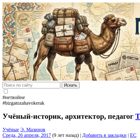
Искать
#нетвойне
#bizgatozahavokerak
Учёный-историк, архитектор, педагог
Т
Учёные
Э. Мазинов
Среда, 26 апреля, 2017
(9 лет назад)
|
Добавить в закладки
|
EC