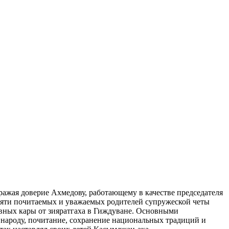
ражая доверие Ахмедову, работающему в качестве председателя
амяти почитаемых и уважаемых родителей супружеской четы
овных кары от зияратгаха в Гиждуване. Основными
народу, почитание, сохранение национальных традиций и