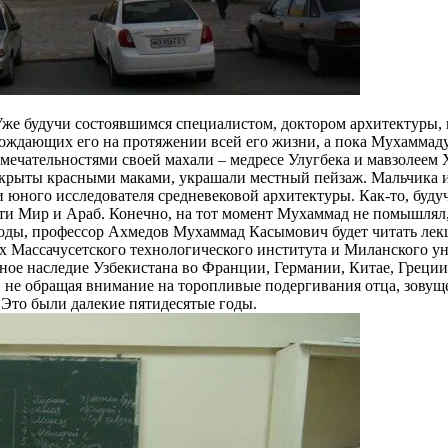
же будучи состоявшимся специалистом, доктором архитектуры, 
ждающих его на протяжении всей его жизни, а пока Мухаммаду у
римечательностями своей махали – медресе Улугбека и мавзоле
рыты красными маками, украшали местный пейзаж. Мальчика ин
и юного исследователя средневековой архитектуры. Как-то, буду
и Мир и Араб. Конечно, на тот момент Мухаммад не помышлял, ч
годы, профессор Ахмедов Мухаммад Касымович будет читать лекц
ях Массачусетского технологического института и Миланского 
ое наследие Узбекистана во Франции, Германии, Китае, Греции 
, не обращая внимание на торопливые подергивания отца, зовущ
Это были далекие пятидесятые годы.