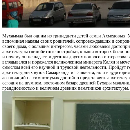
Мухаммад был одним из тринадцати детей семьи Ахмедовых. У
вспоминал наказы своих родителей, сопровождавших и сопрово
своего дома, с большим интересом, часами любовался достоп
архитектуры глинобитные постройки, крыши которых были пок
и почему он не падает, и десятки других вопросов интересовал
вглядывался и поражался великолепием минарета Калян и мечет
смыслом всей его научной и трудовой деятельности. Пройдут 
архитектурных вузов Самарканда и Ташкента, но и в аудитори
ассоциаций на симпозиумах достойно представлять архитектурн
сегодня на шумном, восточном базаре древней Бухары мальчик
грандиозностью и величием древних памятников архитектуры. 