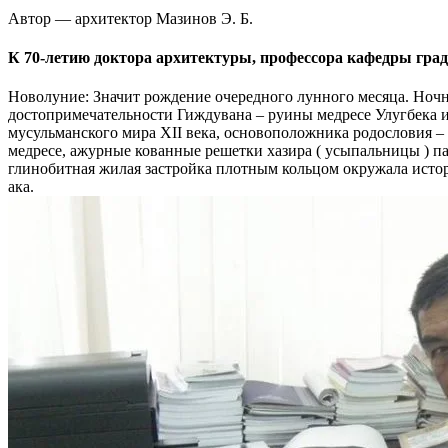
Автор — архитектор Мазинов Э. Б.
К 70-летию доктора архитектуры, профессора кафедры гр
Новолуние: Значит рождение очередного лунного месяца. Ночн
достопримечательности Гиждувана – руины медресе Улугбека и
мусульманского мира XII века, основоположника родословия 
медресе, ажурные кованные решетки хазира ( усыпальницы ) п
глинобитная жилая застройка плотным кольцом окружала исто
ака.