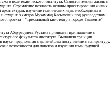
тского политехнического института. Самостоятельная жизнь в
студента. Стремление познавать основы проектирования жилых
 архитектуры, изучение технических наук, необходимых в
бы, и студент Ахмедов Мухаммад Касымович под руководством
го проекта – “Трехзальный кинотеатр в городе Ташкенте”.
итута Абдурасулева Рустама принимает приглашение в
хитектурного факультета института. Выполняя функции
в науке, предполагая в дальнейшем поступление в аспирантуру.
рокие возможности для поисков и изучения темы будущей