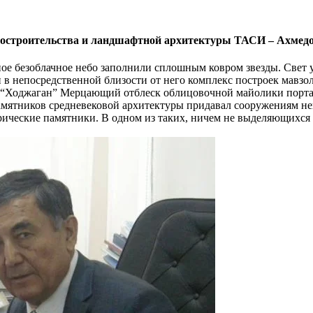
адостроительства и ландшафтной архитектуры ТАСИ – Ахме
ое безоблачное небо заполнили сплошным ковром звезды. Свет 
 в непосредственной близости от него комплекс построек мавз
– “Ходжаган” Мерцающий отблеск облицовочной майолики порта
амятников средневековой архитектуры придавал сооружениям не
рические памятники. В одном из таких, ничем не выделяющихся