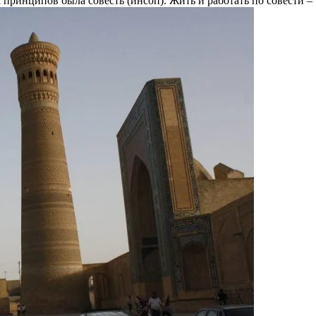
их принципов была совесть (инсоп). Жить и работать по совести –