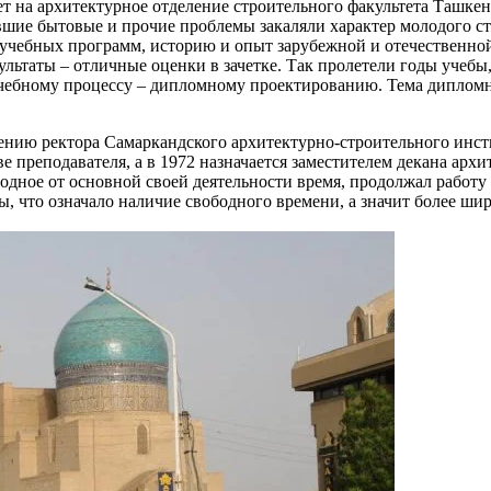
 на архитектурное отделение строительного факультета Ташкен
кавшие бытовые и прочие проблемы закаляли характер молодого 
учебных программ, историю и опыт зарубежной и отечественной
ультаты – отличные оценки в зачетке. Так пролетели годы уче
ебному процессу – дипломному проектированию. Тема дипломно
ению ректора Самаркандского архитектурно-строительного инст
ве преподавателя, а в 1972 назначается заместителем декана ар
одное от основной своей деятельности время, продолжал работу 
, что означало наличие свободного времени, а значит более ши