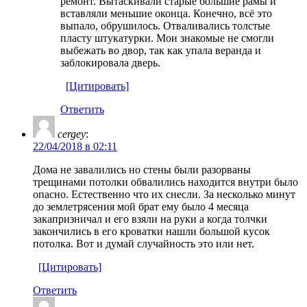
ремонт. Вытаскивали старые большие рамы и
вставляли меньшие оконца. Конечно, всё это
выпало, обрушилось. Отваливались толстые
пласту штукатурки. Мои знакомые не смогли
выбежать во двор, так как упала веранда и
заблокировала дверь.
[Цитировать]
Ответить
cergey
:
22/04/2018 в 02:11
Дома не завалились но стены были разорваны
трещинами потолки обвалились находится внутри было
опасно. Естественно что их снесли. За несколько минут
до землетрясения мой брат ему было 4 месяца
закапризничал и его взяли на руки а когда толчки
закончились в его кроватки нашли большой кусок
потолка. Вот и думай случайность это или нет.
[Цитировать]
Ответить