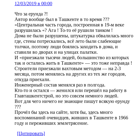
12/03/2019 в 00:00
Что за ерунда ?!
Автор вообще был в Ташкенте в то время ???
«Центральная часть города, построенная в 19-м веке
разрушилась «? Ага ! То-то её рушили танком !
Дома не были разрушены, штукатурка обвалилась много
где, стены потрескались, всё лето были слабеющие
толчки, поэтому люди боялись заходить в дома, и
ставили во дворах и на улицах палатки.
И «приезжали тысячи людей, большинство из которых
так и остались жить в Ташкенте» — это тоже неправда !
Строители приезжали вахтовым методом — на 2-3
месяца, потом менялись на других из тех же городов,
откуда приехали.
Инженерный состав менялся раз в полгода.
Кто-то и остался — женился или перешёл на работу в
Главташкентстрой, но это совсем немного людей.
Вот для чего ничего не знающие пишут всякую ерунду
???
Прочёл бы здесь на сайте, хотя бы, здесь много
воспоминаний очевидцев, живших в Ташкенте в 1966
году и переживших землетрясение.
[Цитировать]