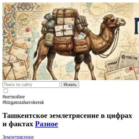
Искать
#нетвойне
#bizgatozahavokerak
Ташкентское землетрясение в цифрах
и фактах
Разное
Землетрясение