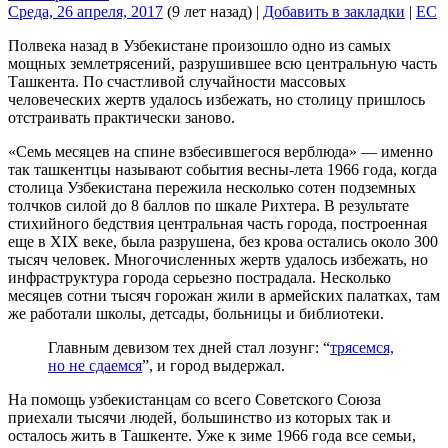
Среда, 26 апреля, 2017
(9 лет назад)
|
Добавить в закладки
|
EC
Полвека назад в Узбекистане произошло одно из самых
мощных землетрясений, разрушившее всю центральную часть
Ташкента. По счастливой случайности массовых
человеческих жертв удалось избежать, но столицу пришлось
отстраивать практически заново.
«Семь месяцев на спине взбесившегося верблюда» — именно
так ташкентцы называют события весны-лета 1966 года, когда
столица Узбекистана пережила несколько сотен подземных
толчков силой до 8 баллов по шкале Рихтера. В результате
стихийного бедствия центральная часть города, построенная
еще в XIX веке, была разрушена, без крова остались около 300
тысяч человек. Многочисленных жертв удалось избежать, но
инфраструктура города серьезно пострадала. Несколько
месяцев сотни тысяч горожан жили в армейских палатках, там
же работали школы, детсады, больницы и библиотеки.
Главным девизом тех дней стал лозунг: “
трясемся,
но не сдаемся
”, и город выдержал.
На помощь узбекистанцам со всего Советского Союза
приехали тысячи людей, большинство из которых так и
осталось жить в Ташкенте. Уже к зиме 1966 года все семьи,