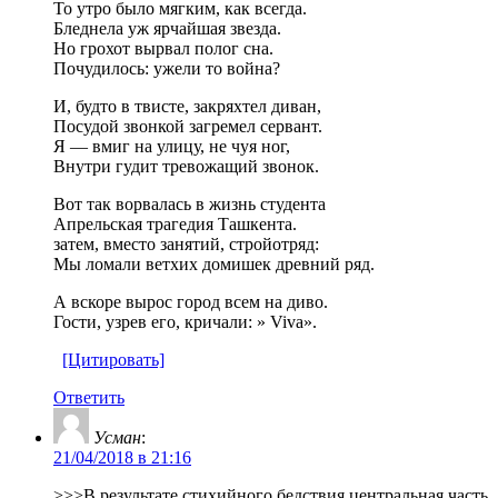
То утро было мягким, как всегда.
Бледнела уж ярчайшая звезда.
Но грохот вырвал полог сна.
Почудилось: ужели то война?
И, будто в твисте, закряхтел диван,
Посудой звонкой загремел сервант.
Я — вмиг на улицу, не чуя ног,
Внутри гудит тревожащий звонок.
Вот так ворвалась в жизнь студента
Апрельская трагедия Ташкента.
затем, вместо занятий, стройотряд:
Мы ломали ветхих домишек древний ряд.
А вскоре вырос город всем на диво.
Гости, узрев его, кричали: » Vivа».
[Цитировать]
Ответить
Усман
:
21/04/2018 в 21:16
>>>В результате стихийного бедствия центральная часть