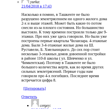
yurka
:
21/04/2018 в 17:43
Насколько я помню, в Ташкенте не было
разрушено землетрясением ни одного жилого дома
2-х и выше этажей. Может быть какие-то потом
снесли из-за плохого состояния. Но большинство
выстояло. К тому времени построили только две 9-
этажки. Про них уже здесь говорили. Но были уже
построены первые кварталы Чиланзара. 4-этажные
дома. Были 3-4-этажные жилые дома на Ш.
Руставели, Б. Хмельницкого. До сих пор стоит
несколько 3-этажных домов довоенной постройки
в районе 110-й школы ( ул. Шевченко и ул.
Чимкентская). Поэтому в Ташкенте не было
большого количества жертв, как во время других
сильных землетрясений. Первые годы нам
говорили про 4-х погибших. Последнее время
встречается цифра 8.
[Цитировать]
Ответить
cergey
: