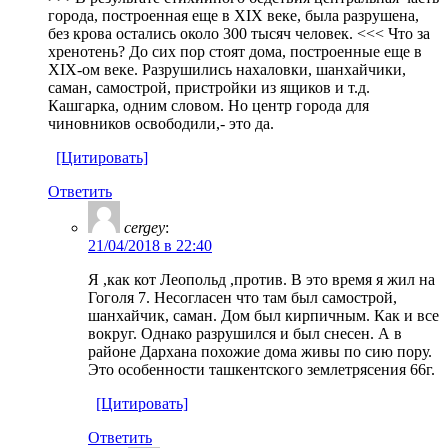
города, построенная еще в XIX веке, была разрушена,
без крова остались около 300 тысяч человек. <<< Что за
хренотень? До сих пор стоят дома, построенные еще в
XIX-ом веке. Разрушились нахаловки, шанхайчики,
саман, самострой, пристройки из ящиков и т.д.
Кашгарка, одним словом. Но центр города для
чиновников освободили,- это да.
[Цитировать]
Ответить
cergey
:
21/04/2018 в 22:40
Я ,как кот Леопольд ,против. В это время я жил на
Гоголя 7. Несогласен что там был самострой,
шанхайчик, саман. Дом был кирпичным. Как и все
вокруг. Однако разрушился и был снесен. А в
районе Дархана похожие дома живы по сию пору.
Это особенности ташкентского землетрясения 66г.
[Цитировать]
Ответить