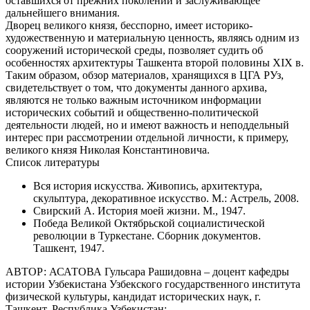
оставшихся от прежних поколений и заслуживающее
дальнейшего внимания.
Дворец великого князя, бесспорно, имеет историко-
художественную и материальную ценность, являясь одним из
сооружений исторической среды, позволяет судить об
особенностях архитектуры Ташкента второй половины XIX в.
Таким образом, обзор материалов, хранящихся в ЦГА РУз,
свидетельствует о том, что документы данного архива,
являются не только важным источником информации
исторических событий и общественно-политической
деятельности людей, но и имеют важность и неподдельный
интерес при рассмотрении отдельной личности, к примеру,
великого князя Николая Константиновича.
Список литературы
Вся история искусства. Живопись, архитектура,
скульптура, декоративное искусство. М.: Астрель, 2008.
Свирский А. История моей жизни. М., 1947.
Победа Великой Октябрьской социалистической
революции в Туркестане. Сборник документов.
Ташкент, 1947.
АВТОР: АСАТОВА Гульсара Рашидовна – доцент кафедры
истории Узбекистана Узбекского государственного института
физической культуры, кандидат исторических наук, г.
Ташкент, Республика Узбекистан;