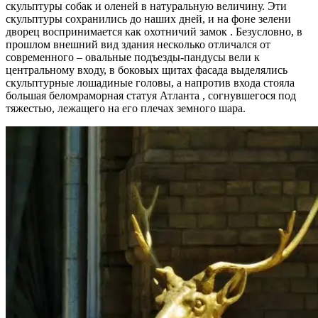
скульптуры собак и оленей в натуральную величину. Эти
скульптуры сохранились до наших дней, и на фоне зелени
дворец воспринимается как охотничий замок . Безусловно, в
прошлом внешний вид здания несколько отличался от
современного – овальные подъезды-пандусы вели к
центральному входу, в боковых щитах фасада выделялись
скульптурные лошадиные головы, а напротив входа стояла
большая беломраморная статуя Атланта , согнувшегося под
тяжестью, лежащего на его плечах земного шара.