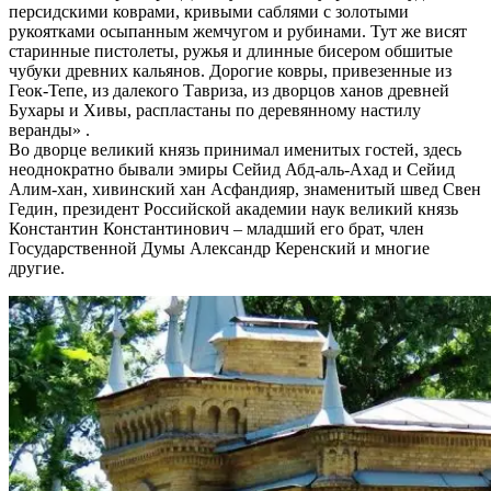
персидскими коврами, кривыми саблями с золотыми
рукоятками осыпанным жемчугом и рубинами. Тут же висят
старинные пистолеты, ружья и длинные бисером обшитые
чубуки древних кальянов. Дорогие ковры, привезенные из
Геок-Тепе, из далекого Тавриза, из дворцов ханов древней
Бухары и Хивы, распластаны по деревянному настилу
веранды» .
Во дворце великий князь принимал именитых гостей, здесь
неоднократно бывали эмиры Сейид Абд-аль-Ахад и Сейид
Алим-хан, хивинский хан Асфандияр, знаменитый швед Свен
Гедин, президент Российской академии наук великий князь
Константин Константинович – младший его брат, член
Государственной Думы Александр Керенский и многие
другие.