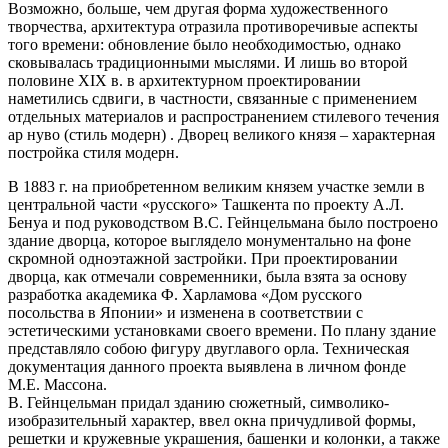
Возможно, больше, чем другая форма художественного
творчества, архитектура отразила противоречивые аспекты
того времени: обновление было необходимостью, однако
сковывалась традиционными мыслями. И лишь во второй
половине XIX в. в архитектурном проектировании
наметились сдвиги, в частности, связанные с применением
отдельных материалов и распространением стилевого течения
ар нуво (стиль модерн) . Дворец великого князя – характерная
постройка стиля модерн.
В 1883 г. на приобретенном великим князем участке земли в
центральной части «русского» Ташкента по проекту А.Л.
Бенуа и под руководством В.С. Гейнцельмана было построено
здание дворца, которое выглядело монументально на фоне
скромной одноэтажной застройки. При проектировании
дворца, как отмечали современники, была взята за основу
разработка академика Ф. Харламова «Дом русского
посольства в Японии» и изменена в соответствии с
эстетическими установками своего времени. По плану здание
представляло собою фигуру двуглавого орла. Техническая
документация данного проекта выявлена в личном фонде
М.Е. Массона.
В. Гейнцельман придал зданию сюжетный, символико-
изобразительный характер, ввел окна причудливой формы,
решетки и кружевные украшения, башенки и колонки, а также