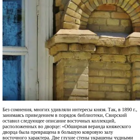
Без сомнения, многих удивляли интересы князя. Так, в 1890 г.,
занимаясь приведением в порядок библиотеки, Свирский
оставил следующее описание восточных коллекций,
расположенных во дворце: «Обширная веранда княжеского
дворца была превращена в большую ковровую залу
восточного характера. Две глухие стены украшены чудными