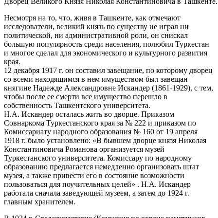
Дворец Великого Князя Николая Константиновича в Ташкенте.
Несмотря на то, что, живя в Ташкенте, как отмечают
исследователи, великий князь по существу не играл ни
политической, ни административной роли, он снискал
большую популярность среди населения, полюбил Туркестан
и многое сделал для экономического и культурного развития
края.
12 декабря 1917 г. он составил завещание, по которому дворец
со всеми находящимся в нем имуществом был завещан
княгине Надежде Александровне Искандер (1861-1929), с тем,
чтобы после ее смерти все имущество перешло в
собственность Ташкентского университета.
Н.А. Искандер осталась жить во дворце. Приказом
Совнаркома Туркестанского края за № 222 и приказом по
Комиссариату народного образования № 160 от 19 апреля
1918 г. было установлено: «В бывшем дворце князя Николая
Константиновича Романова организуется музей
Туркестанского университета. Комиссару по народному
образованию предлагается немедленно организовать штат
музея, а также привести его в состояние возможности
пользоваться для поучительных целей» . Н.А. Искандер
работала сначала заведующей музеем, а затем до 1924 г.
главным хранителем.