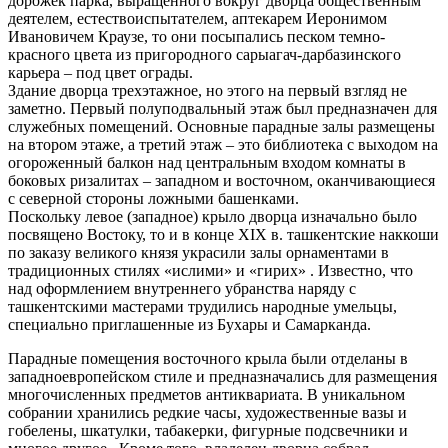
дорожек парка, выращенного вокруг дворца общественным
деятелем, естествоиспытателем, аптекарем Иеронимом
Ивановичем Краузе, то они посыпались песком темно-
красного цвета из пригородного сарыагач-дарбазинского
карьера – под цвет ограды.
Здание дворца трехэтажное, но этого на первый взгляд не
заметно. Первый полуподвальный этаж был предназначен для
служебных помещений. Основные парадные залы размещены
на втором этаже, а третий этаж – это библиотека с выходом на
огороженный балкон над центральным входом комнаты в
боковых ризалитах – западном и восточном, оканчивающиеся
с северной стороны ложными башенками.
Поскольку левое (западное) крыло дворца изначально было
посвящено Востоку, то и в конце XIX в. ташкентские наккоши
по заказу великого князя украсили залы орнаментами в
традиционных стилях «ислими» и «гирих» . Известно, что
над оформлением внутреннего убранства наряду с
ташкентскими мастерами трудились народные умельцы,
специально приглашенные из Бухары и Самарканда.
Парадные помещения восточного крыла были отделаны в
западноевропейском стиле и предназначались для размещения
многочисленных предметов антиквариата. В уникальном
собрании хранились редкие часы, художественные вазы и
гобелены, шкатулки, табакерки, фигурные подсвечники и