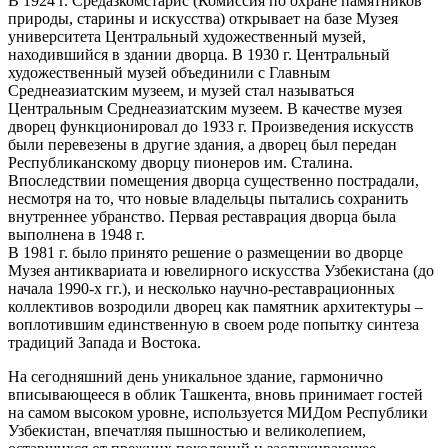
В 1924 г. Средазкомстарис (Комиссия по охране памятников
природы, старины и искусства) открывает на базе Музея
университета Центральный художественный музей,
находившийся в здании дворца. В 1930 г. Центральный
художественный музей объединили с Главным
Среднеазиатским музеем, и музей стал называться
Центральным Среднеазиатским музеем. В качестве музея
дворец функционировал до 1933 г. Произведения искусств
были перевезены в другие здания, а дворец был передан
Республиканскому дворцу пионеров им. Сталина.
Впоследствии помещения дворца существенно пострадали,
несмотря на то, что новые владельцы пытались сохранить
внутреннее убранство. Первая реставрация дворца была
выполнена в 1948 г.
В 1981 г. было принято решение о размещении во дворце
Музея антиквариата и ювелирного искусства Узбекистана (до
начала 1990-х гг.), и несколько научно-реставрационных
коллективов возродили дворец как памятник архитектуры –
воплотившим единственную в своем роде попытку синтеза
традиций Запада и Востока.
На сегодняшний день уникальное здание, гармонично
вписывающееся в облик Ташкента, вновь принимает гостей
на самом высоком уровне, используется МИДом Республики
Узбекистан, впечатляя пышностью и великолепием,