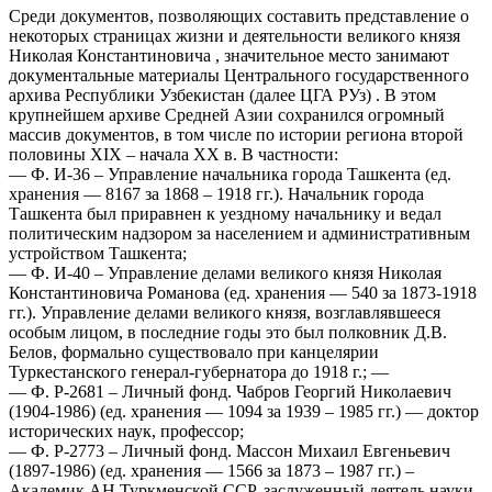
Среди документов, позволяющих составить представление о
некоторых страницах жизни и деятельности великого князя
Николая Константиновича , значительное место занимают
документальные материалы Центрального государственного
архива Республики Узбекистан (далее ЦГА РУз) . В этом
крупнейшем архиве Средней Азии сохранился огромный
массив документов, в том числе по истории региона второй
половины XIX – начала ХХ в. В частности:
— Ф. И-36 – Управление начальника города Ташкента (ед.
хранения — 8167 за 1868 – 1918 гг.). Начальник города
Ташкента был приравнен к уездному начальнику и ведал
политическим надзором за населением и административным
устройством Ташкента;
— Ф. И-40 – Управление делами великого князя Николая
Константиновича Романова (ед. хранения — 540 за 1873-1918
гг.). Управление делами великого князя, возглавлявшееся
особым лицом, в последние годы это был полковник Д.В.
Белов, формально существовало при канцелярии
Туркестанского генерал-губернатора до 1918 г.; —
— Ф. Р-2681 – Личный фонд. Чабров Георгий Николаевич
(1904-1986) (ед. хранения — 1094 за 1939 – 1985 гг.) — доктор
исторических наук, профессор;
— Ф. Р-2773 – Личный фонд. Массон Михаил Евгеньевич
(1897-1986) (ед. хранения — 1566 за 1873 – 1987 гг.) –
Академик АН Туркменской ССР, заслуженный деятель науки