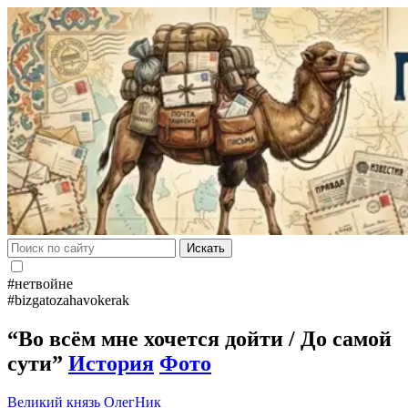
Искать
#нетвойне
#bizgatozahavokerak
“Во всём мне хочется дойти / До самой
сути”
История
Фото
Великий князь
ОлегНик