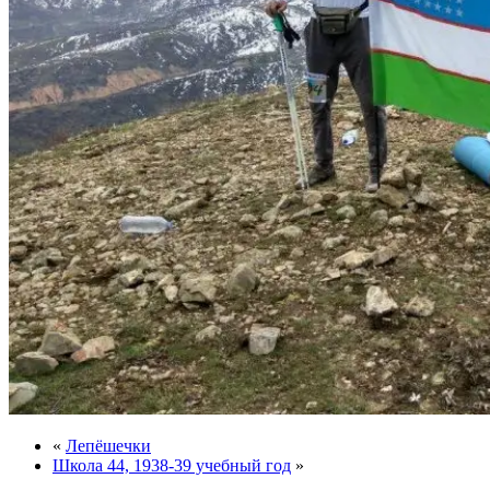
«
Лепёшечки
Школа 44, 1938-39 учебный год
»