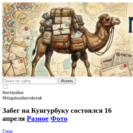
Искать
#нетвойне
#bizgatozahavokerak
Забег на Кунгурбуку состоялся 16
апреля
Разное
Фото
Горы