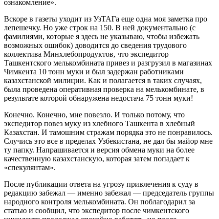
ознакомление».
Вскоре в газеты уходит из УзТАГа еще одна моя заметка про
лепешечку. Но уже строк на 150. В ней документально (с
фамилиями, которые я здесь не указываю, чтобы избежать
возможных ошибок) доводится до сведения трудового
коллектива Минхлебопродуктов, что экспедитор
Ташкентского мелькомбината привез и разгрузил в магазинах
Чимкента 10 тонн муки и был задержан работниками
казахстанской милиции. Как и полагается в таких случаях,
была проведена оперативная проверка на мелькомбинате, в
результате которой обнаружена недостача 75 тонн муки!
Конечно. Конечно, мне повезло. И только потому, что
экспедитор повез муку из хлебного Ташкента в хлебный
Казахстан. И тамошним стражам порядка это не понравилось.
Случись это все в пределах Узбекистана, не дал бы майор мне
ту папку. Напрашивается и версия обмена муки на более
качественную казахстанскую, которая затем попадает к
«спекулянтам».
После публикации ответа на угрозу привлечения к суду в
редакцию забежал — именно забежал — председатель группы
народного контроля мелькомбината. Он поблагодарил за
статью и сообщил, что экспедитор после чимкентского