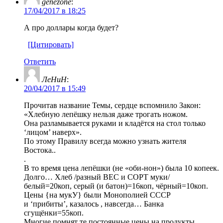
genezone
:
17/04/2017 в 18:25
А про доллары когда будет?
[Цитировать]
Ответить
ЛеНиН
:
20/04/2017 в 15:49
Прочитав название Темы, сердце вспомнило Закон:
«Хлебную лепёшку нельзя даже трогать ножом.
Она разламывается руками и кладётся на стол только
‘лицом’ наверх».
По этому Правилу всегда можно узнать жителя
Востока..
.
В то время цена лепёшки (не «оби-нон») была 10 копеек.
Долго… Хлеб /разный ВЕС и СОРТ муки/
белый=20коп, серый (и батон)=16коп, чёрный=10коп.
Цены {на мукУ} были Монополией СССР
и ‘прибиты’, казалось , навсегда… Банка
сгущёнки=55коп.
Многие помнят те постоянные цены на продукты