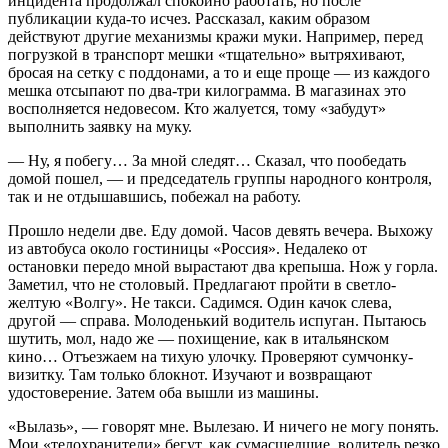
инцидента продолжал спокойно работать, но после
публикации куда-то исчез. Рассказал, каким образом
действуют другие механизмы кражи муки. Например, перед
погрузкой в транспорт мешки «тщательно» вытряхивают,
бросая на сетку с поддонами, а то и еще проще — из каждого
мешка отсыпают по два-три килограмма. В магазинах это
восполняется недовесом. Кто жалуется, тому «забудут»
выполнить заявку на муку.
— Ну, я побегу… За мной следят… Сказал, что пообедать
домой пошел, — и председатель группы народного контроля,
так и не отдышавшись, побежал на работу.
Прошло недели две. Еду домой. Часов девять вечера. Выхожу
из автобуса около гостиницы «Россия». Недалеко от
остановки передо мной вырастают два крепыша. Нож у горла.
Заметил, что не столовый. Предлагают пройти в светло-
желтую «Волгу». Не такси. Садимся. Один качок слева,
другой — справа. Молоденький водитель испуган. Пытаюсь
шутить, мол, надо же — похищение, как в итальянском
кино… Отъезжаем на тихую улочку. Проверяют сумчонку-
визитку. Там только блокнот. Изучают и возвращают
удостоверение. Затем оба вышли из машины.
«Вылазь», — говорят мне. Вылезаю. И ничего не могу понять.
Мои «телохранители» бегут, как сумасшедшие, водитель резко