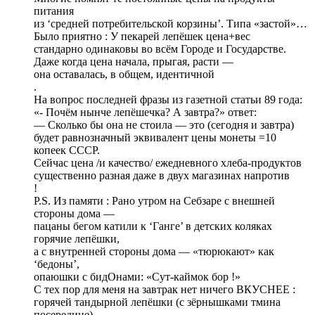
питания
из ‘средней потребительской корзины’. Типа «застой»…
Было приятно : У пекарей лепёшек цена+вес
стандарно одинаковы во всём Городе и Государстве.
Даже когда цена начала, прыгая, расти —
она оставалась, в общем, идентичной
.
На вопрос последней фразы из газетной статьи 89 года:
«- Почём нынче лепёшечка? А завтра?» ответ:
— Сколько бы она не стоила — это (cегодня и завтра)
будет равнозначный эквивалент цены монеты =10
копеек СССР.
Cейчас цена /и качество/ ежедневного хлеба-продуктов
существенно разная даже в двух магазинах напротив
!
P.S. Из памяти : Рано утром на Себзаре с внешней
стороны дома —
пацаны бегом катили к ‘Ганге’ в детских коляках
горячие лепёшки,
а с внутренней стороны дома — «тюрюкают» как
‘бедоны’,
опаюшки с бидОнами: «Сут-каймок бор !»
C тех пор для меня на завтрак нет ничего ВКУСНЕЕ :
горячей тандырной лепёшки (c зёрнышками тмина
посередине)