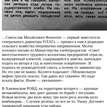
…Святослав Михайлович Фенютин — первый заместитель
генерального директора УзТАГа — пришел к нам в редакцию
сельского хозяйства непривычно напряженным. Молча
положил письмо из Министерства хлебопродуктов: «Совет
многотысячного трудового коллектива предприятий отрасли,
возмущенный клеветой, содержащейся в заметке, вынужден
подать на автора в суд за нанесенные оскорбления». И
подпись не руководителей совета, а почему-то замминистра.
Но это уже не важно. Коллеги вздыхают: «Мукомольную
мафию трогать опасно. Там давно все схвачено. Но надо
искать факты. Иначе — увольнение».
В Хамзинском РОВД, на территории которого — крупные
мелькомбинаты, мне дают данные по борьбе с несунами.
Всякая мелочь: два кило муки; три кило риса; восемь кило
комбикорма… Случаев десятки, но все не то. Ухожу. Догоняет
хромоватый начальник угро района.