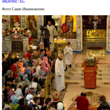
закладки
|
EC
Фото Саши Иванюженко