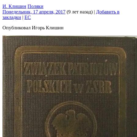
И. Клишин
Поляки
Понедельник, 17 апреля, 2017
(9 лет назад)
|
Добавить в
закладки
|
EC
Опубликовал Игорь Клишин