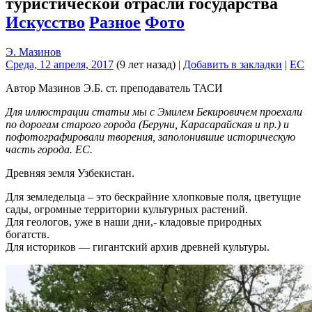
туристической отрасли государства
Искусство
Разное
Фото
Э. Мазинов
Среда, 12 апреля, 2017
(9 лет назад)
|
Добавить в закладки
|
EC
Автор Мазинов Э.Б. ст. преподаватель ТАСИ
Для иллюстрации статьи мы с Эмилем Бекировичем проехали
по дорогам старого города (Беруни, Карасарайская и пр.) и
пофотографировали творения, заполонившие историческую
часть города. ЕС.
Древняя земля Узбекистан.
Для земледельца – это бескрайние хлопковые поля, цветущие
сады, огромные территории культурных растений.
Для геологов, уже в наши дни,- кладовые природных
богатств.
Для историков — гигантский архив древней культуры.