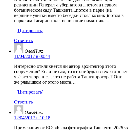
резиденции Генерал -губернатора ..потом а первом
ботаническом саду Ташкента,..потом в парке (на
вершине улитки вместо беседки стоял козлик )потом в
парке им Гагарина..как основание памятника ..
[Цитировать]
Ответить
ОлегНик
:
11/04/2017 в 00:44
Интересно откликнется ли автор-архитектор этого
сооружения? Если не сам, то кто-нибудь из тех кто знает
чьё это творение… это не работа Ташгипрогора? Они
же рядышком от этого места…
[Цитировать]
Ответить
ОлегНик
:
12/04/2017 в 10:18
Примечания от ЕС: «Была фотография Ташкента 20-30-х