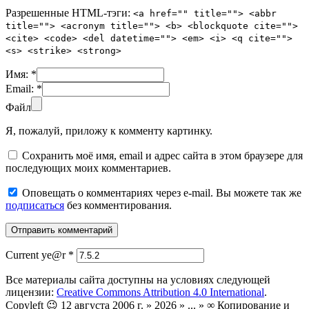
Разрешенные HTML-тэги:
<a href="" title=""> <abbr
title=""> <acronym title=""> <b> <blockquote cite="">
<cite> <code> <del datetime=""> <em> <i> <q cite="">
<s> <strike> <strong>
Имя:
*
Email:
*
Файл
Я, пожалуй, приложу к комменту картинку.
Сохранить моё имя, email и адрес сайта в этом браузере для
последующих моих комментариев.
Оповещать о комментариях через e-mail. Вы можете так же
подписаться
без комментирования.
Current ye@r
*
Все материалы сайта доступны на условиях следующей
лицензии:
Creative Commons Attribution 4.0 International
.
Copyleft 😉 12 августа 2006 г. » 2026 » ... » ∞ Копирование и