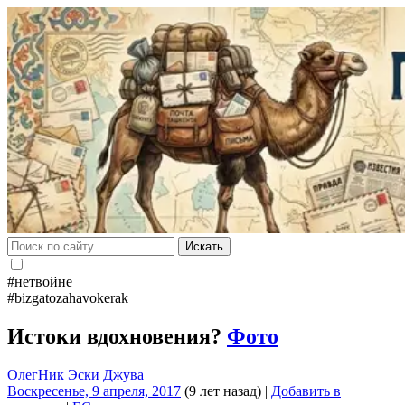
Искать
#нетвойне
#bizgatozahavokerak
Истоки вдохновения?
Фото
ОлегНик
Эски Джува
Воскресенье, 9 апреля, 2017
(9 лет назад)
|
Добавить в