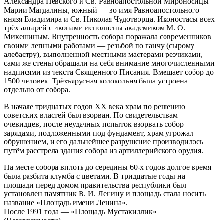
Александра Невского и Св. Равноапостольной Мироносицы
Марии Магдалины, южный — во имя Равноапостольного
князя Владимира и Св. Николая Чудотворца. Иконостасы всех
трёх алтарей с иконами исполнены академиком М. О.
Микешиным. Внутренность собора поражала современников
своими лепными работами — резьбой по ганчу (сырому
алебастру), выполненной местными мастерами резчиками,
сами же стены обращали на себя внимание многочисленными
надписями из текста Священного Писания. Вмещает собор до
1500 человек. Трёхъярусная колокольня была устроена
отдельно от собора.
В начале тридцатых годов XX века храм по решению
советских властей был взорван. По свидетельствам
очевидцев, после неудачных попыток взорвать собор
зарядами, подложенными под фундамент, храм угрожал
обрушением, и его дальнейшее разрушение производилось
путём расстрела здания собора из артиллерийского орудия.
На месте собора вплоть до середины 60-х годов долгое время
была разбита клумба с цветами. В тридцатые годы на
площади перед домом правительства республики был
установлен памятник В. И. Ленину и площадь стала носить
название «Площадь имени Ленина».
После 1991 года — «Площадь Мустакиллик»