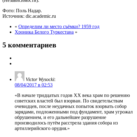
(Независимости).
Фото: Поль Надар.
Источник: dic.academic.ru
«
Определим ли место съёмки? 1959 год
Хроника Белого Туркестана
»
5 комментариев
Victor Wysocki
:
08/04/2017 в 02:53
«В начале тридцатых годов XX века храм по решению
советских властей был взорван. По свидетельствам
очевидцев, после неудачных попыток взорвать собор
зарядами, подложенными под фундамент, храм угрожал
обрушением, и его дальнейшее разрушение
производилось путём расстрела здания собора из
артиллерийского орудия.»