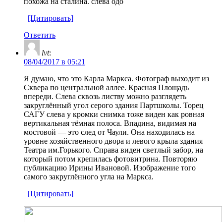
похожа на сталина. слева одо
[Цитировать]
Ответить
lvt
:
08/04/2017 в 05:21
Я думаю, что это Карла Маркса. Фотограф выходит из
Сквера по центральной аллее. Красная Площадь
впереди. Слева сквозь листву можно разглядеть
закруглённый угол серого здания Партшколы. Торец
САГУ слева у кромки снимка тоже виден как ровная
вертикальная тёмная полоса. Впадина, видимая на
мостовой — это след от Чаули. Она находилась на
уровне хозяйственного двора и левого крыла здания
Театра им.Горького. Справа виден светлый забор, на
который потом крепилась фотовитрина. Повторяю
публикацию Ирины Ивановой. Изображение того
самого закруглённого угла на Маркса.
[Цитировать]