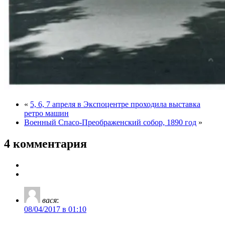
«
5, 6, 7 апреля в Экспоцентре проходила выставка
ретро машин
Военный Спасо-Преображенский собор, 1890 год
»
4 комментария
вася
:
08/04/2017 в 01:10