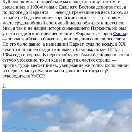
Куйлюк окружают корейские махалли, где живут потомки
высланных в 1930-е годы с Дальнего Востока депортантов, а
по дороге до Паркента — некогда гремевшие на весь Союз, да
и ныне не бедствующие «корейские совхозы» — на новом
месте трудолюбивый восточный народ обжился и преуспел.
Увы, я так и не нашёл историю нынешнего Паркента, но был
у него согдийский предшественник Фарнкент, «город
Фарна
»
— зороастрийского божества, воплощения солнечного света.
Но это было давно, а нынешний Паркет, судя по всему, в ХХ
веке тихо прошёл стадии кишлака с базаром, позже ПГТ, а с
1984 года и города. В перестройку тут были беспорядки, то ли
сугубо узбекские, то ли как и в других частях страны —
против турок-месхетинцев, увещевание же толпы было одной
из первых заслуг Каримова на должности тогда ещё
руководителя УзССР.
2.