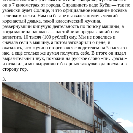
он в 7 километрах от города. Спрашивать надо Куёш — так по
узбекски будет Солнце, и это официальное название посёлка
гелиокомплекса. Нам на базаре вызвался помочь мелкий
коренастый дядька, такой классический жучина,
развернувший кипучую деятельность по поиску машины, а
когда машина нашлась — настойчиво предлагавший нам
заплатить 10 тысяч (100 рублей) ему. Мы не повелись и
сначала сели в машину, а потом заговорили о цене, и
оказалось, что жучина сторговался с водителем на 5 тысяч за
нас, а ещё столько же думал получить себе. В итоге он издал
выразительный звук, похожий на русское слово «пи…расы!»
и отвалил, а мы вырулили с базарных закоулков да поехали в
сторону гор.
3.