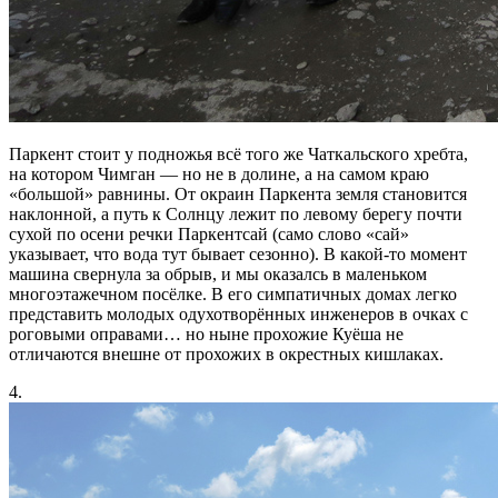
Паркент стоит у подножья всё того же Чаткальского хребта,
на котором Чимган — но не в долине, а на самом краю
«большой» равнины. От окраин Паркента земля становится
наклонной, а путь к Солнцу лежит по левому берегу почти
сухой по осени речки Паркентсай (само слово «сай»
указывает, что вода тут бывает сезонно). В какой-то момент
машина свернула за обрыв, и мы оказалсь в маленьком
многоэтажечном посёлке. В его симпатичных домах легко
представить молодых одухотворённых инженеров в очках с
роговыми оправами… но ныне прохожие Куёша не
отличаются внешне от прохожих в окрестных кишлаках.
4.