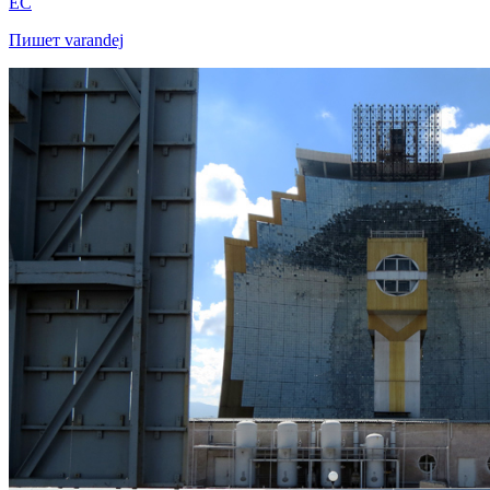
EC
Пишет varandej