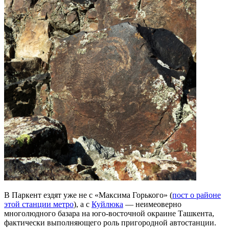
В Паркент ездят уже не с «Максима Горького» (
пост о районе
этой станции метро
), а с
Куйлюка
— неимеоверно
многолюдного базара на юго-восточной окраине Ташкента,
фактически выполняющего роль пригородной автостанции.