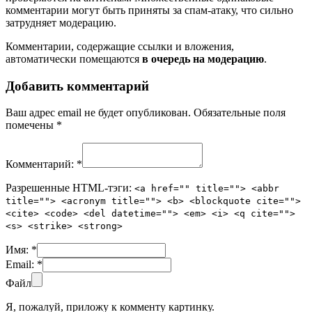
комментарии могут быть приняты за спам-атаку, что сильно
затрудняет модерацию.
Комментарии, содержащие ссылки и вложения,
автоматически помещаются
в очередь на модерацию
.
Добавить комментарий
Ваш адрес email не будет опубликован.
Обязательные поля
помечены
*
Комментарий:
*
Разрешенные HTML-тэги:
<a href="" title=""> <abbr
title=""> <acronym title=""> <b> <blockquote cite="">
<cite> <code> <del datetime=""> <em> <i> <q cite="">
<s> <strike> <strong>
Имя:
*
Email:
*
Файл
Я, пожалуй, приложу к комменту картинку.