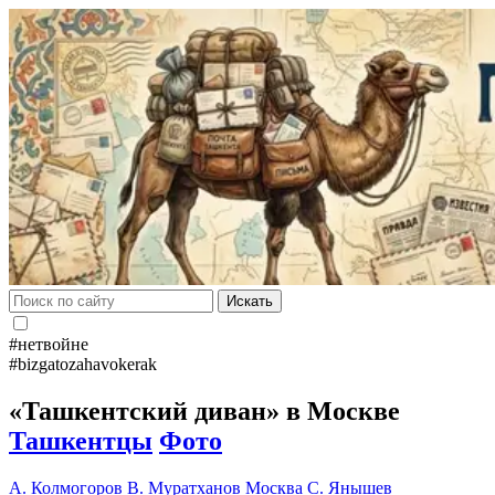
Искать
#нетвойне
#bizgatozahavokerak
«Ташкентский диван» в Москве
Ташкентцы
Фото
А. Колмогоров
В. Муратханов
Москва
С. Янышев