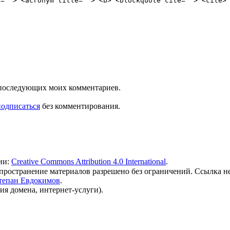
e=""> <acronym title=""> <b> <blockquote cite=""> <cite>
ля последующих моих комментариев.
подписаться
без комментирования.
ии:
Creative Commons Attribution 4.0 International
.
 распространение материалов разрешено без ограничений. Ссылка н
тепан Евдокимов
.
ия домена, интернет-услуги).