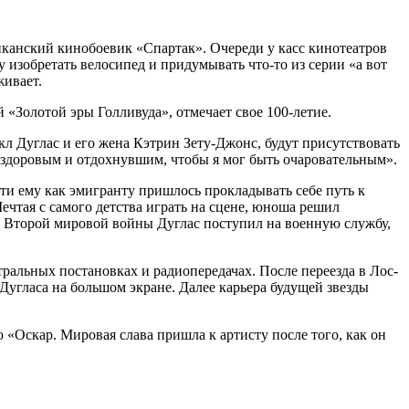
иканский кинобоевик «Спартак». Очереди у касс кинотеатров
зобретать велосипед и придумывать что-то из серии «а вот
живает.
 «Золотой эры Голливуда», отмечает свое 100-летие.
кл Дуглас и его жена Кэтрин Зету-Джонс, будут присутствовать
ь здоровым и отдохнувшим, чтобы я мог быть очаровательным».
и ему как эмигранту пришлось прокладывать себе путь к
Мечтая с самого детства играть на сцене, юноша решил
 Второй мировой войны Дуглас поступил на военную службу,
ральных постановках и радиопередачах. После переезда в Лос-
угласа на большом экране. Далее карьера будущей звезды
«Оскар. Мировая слава пришла к артисту после того, как он