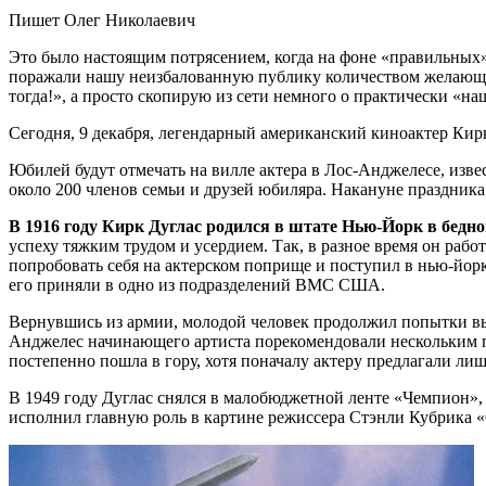
Пишет Олег Николаевич
Это было настоящим потрясением, когда на фоне «правильных»
поражали нашу неизбалованную публику количеством желающих
тогда!», а просто скопирую из сети немного о практически «н
Сегодня, 9 декабря, легендарный американский киноактер Кирк
Юбилей будут отмечать на вилле актера в Лос-Анджелесе, изве
около 200 членов семьи и друзей юбиляра. Накануне праздника
В 1916 году Кирк Дуглас родился в штате Нью-Йорк в бедн
успеху тяжким трудом и усердием. Так, в разное время он рабо
попробовать себя на актерском поприще и поступил в нью-йо
его приняли в одно из подразделений ВМС США.
Вернувшись из армии, молодой человек продолжил попытки выби
Анджелес начинающего артиста порекомендовали нескольким го
постепенно пошла в гору, хотя поначалу актеру предлагали лиш
В 1949 году Дуглас снялся в малобюджетной ленте «Чемпион», 
исполнил главную роль в картине режиссера Стэнли Кубрика «