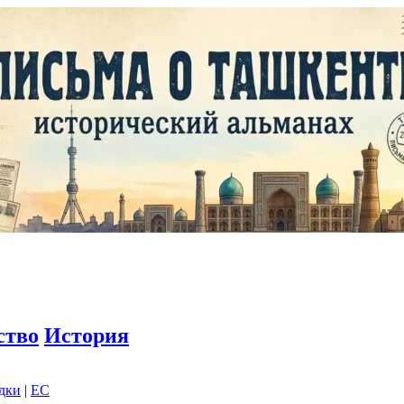
ство
История
адки
|
EC