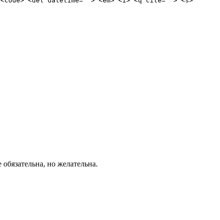
 <code> <del datetime=""> <em> <i> <q cite=""> <s>
е обязательна, но желательна.