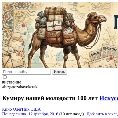
Искать
#нетвойне
#bizgatozahavokerak
Кумиру нашей молодости 100 лет
Искус
Кино
ОлегНик
США
Понедельник, 12 декабря, 2016
(10 лет назад)
|
Добавить в закл