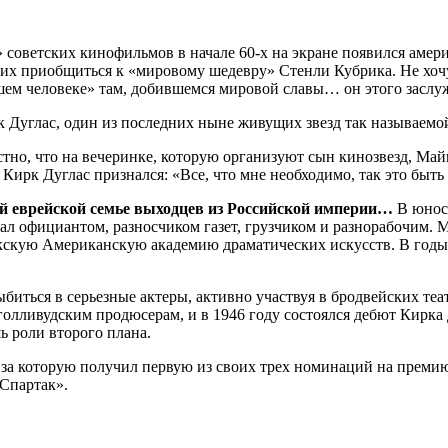
 советских кинофильмов в начале 60-х на экране появился амер
 приобщиться к «мировому шедевру» Стенли Кубрика. Не хочу и
ашем человеке» там, добившемся мировой славы… он этого заслу
 Дуглас, один из последних ныне живущих звезд так называемой
стно, что на вечеринке, которую организуют сын кинозвезд, Май
 Кирк Дуглас признался: «Все, что мне необходимо, так это быт
ой еврейской семье выходцев из Российской империи…
В юност
тал официантом, разносчиком газет, грузчиком и разнорабочим. 
ркскую Американскую академию драматических искусств. В годы
ться в серьезные актеры, активно участвуя в бродвейских теат
лливудским продюсерам, и в 1946 году состоялся дебют Кирка Д
ь роли второго плана.
за которую получил первую из своих трех номинаций на премию 
Спартак».