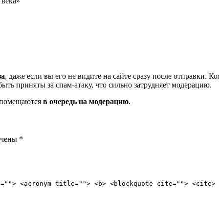
 века»
за
, даже если вы его не видите на сайте сразу после отправки. 
ть приняты за спам-атаку, что сильно затрудняет модерацию.
и помещаются
в очередь на модерацию
.
ечены
*
e=""> <acronym title=""> <b> <blockquote cite=""> <cite>