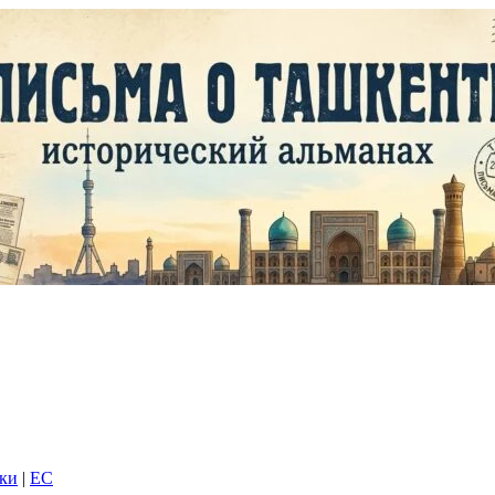
дки
|
EC