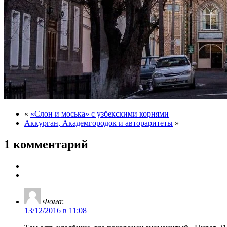
«
«Слон и моська» с узбекскими корнями
Аккурган, Академгородок и автораритеты
»
1 комментарий
Фома
:
13/12/2016 в 11:08